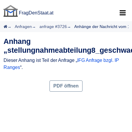
FragDenStaat.at
FragDenStaat.at
Startseite
Anfragen
anfrage #3726
Anhänge der Nachricht vom 1
Anhang
„stellungnahmeabteilung8_geschwae
Dieser Anhang ist Teil der Anfrage „
IFG Anfrage bzgl. IP
Ranges
“.
PDF öffnen