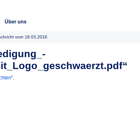
Über uns
chricht vom 18.03.2016
edigung_-
mit_Logo_geschwaerzt.pdf“
chten
“.