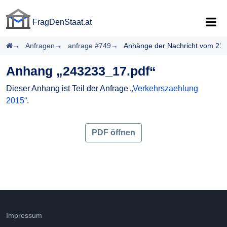
FragDenStaat.at
FragDenStaat.at
Startseite
Anfragen
anfrage #749
Anhänge der Nachricht vom 21.
Anhang „243233_17.pdf“
Dieser Anhang ist Teil der Anfrage „
Verkehrszaehlung
2015
“.
PDF öffnen
Impressum