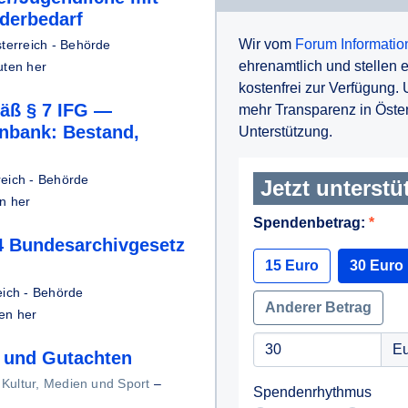
derbedarf
Wir vom
Forum Information
terreich - Behörde
ehrenamtlich und stellen
uten her
kostenfrei zur Verfügung.
äß § 7 IFG —
mehr Transparenz in Österr
nbank: Bestand,
Unterstützung.
reich - Behörde
Jetzt unterstü
n her
Spendenbetrag:
4 Bundesarchivgesetz
15 Euro
30 Euro
eich - Behörde
Anderer Betrag
en her
Eu
n und Gutachten
Kultur, Medien und Sport
–
Spendenrhythmus