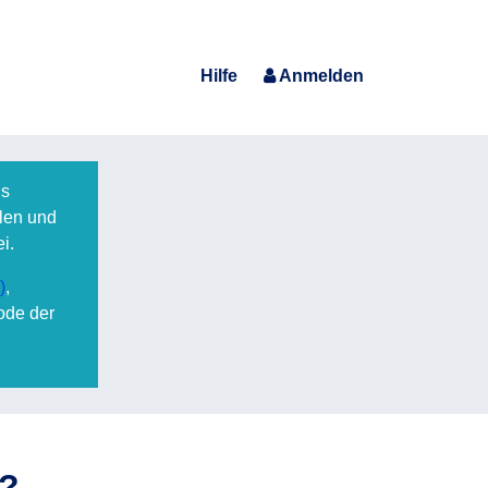
Hilfe
Anmelden
Es
llen und
i.
)
,
ode der
t?