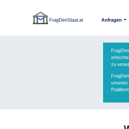
FragDenStaat.at
Anfragen
FragDenStaat.at
FragDenS
erleicht
zu verwa
FragDenS
unseres 
Plattfor
W