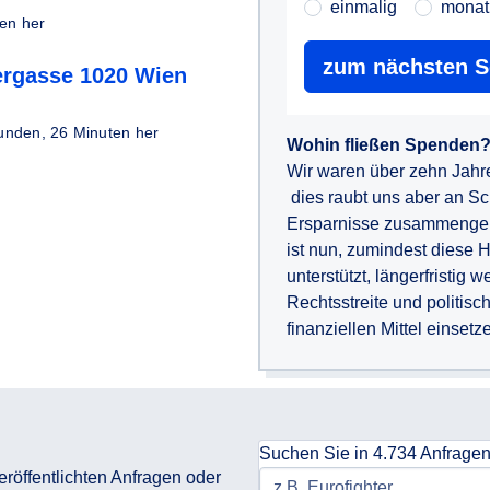
einmalig
monat
en her
zum nächsten Sc
ergasse 1020 Wien
unden, 26 Minuten her
Wohin fließen Spenden
Wir waren über zehn Jahre
dies raubt uns aber an Sc
Ersparnisse zusammengekra
ist nun, zumindest diese 
unterstützt, längerfristig 
Rechtsstreite und politisc
finanziellen Mittel einsetz
Suchen Sie in 4.734 Anfrage
eröffentlichten Anfragen oder