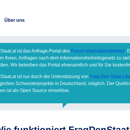
Über uns
taat.at ist das Anfrage-Portal des
Forum Informationsfreiheit
. 
ern Ihnen, Anfragen nach dem Informationsfreiheitsgesetz zu ste
lten. Wir betreiben das Portal ehrenamtlich und für Sie kostenfre
taat.at ist nur durch die Unterstützung von
Frag Den Staat (.de
großen Schwesterprojekts in Deutschland, möglich. Der Quellc
men ist als Open Source einsehbar.
ie funktioniert FragDenStaa