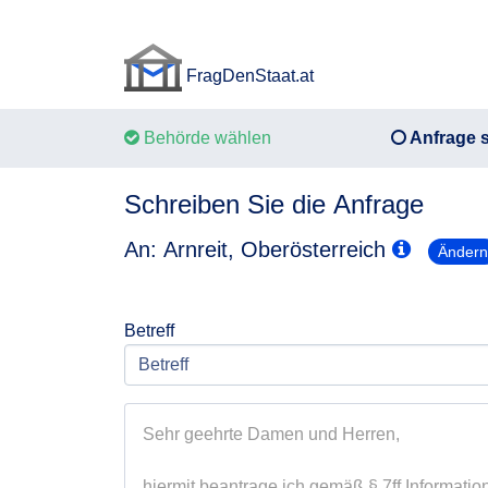
FragDenStaat.at
FragDenStaat.at
Behörde wählen
Anfrage s
Schreiben Sie die Anfrage
An: Arnreit, Oberösterreich
Änder
Betreff
Sehr geehrte Damen und Herren,

hiermit beantrage ich gemäß § 7ff Information