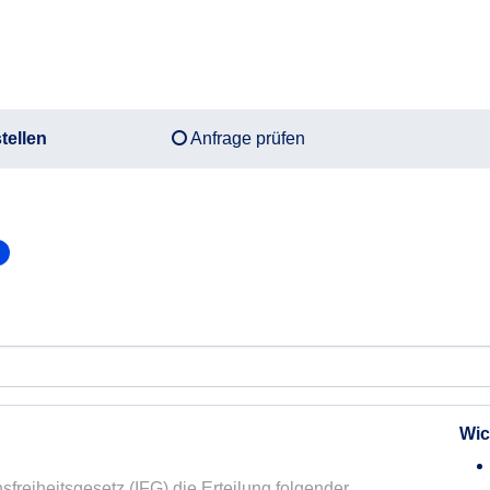
tellen
Anfrage prüfen
n
Wic
sfreiheitsgesetz (IFG) die Erteilung folgender 