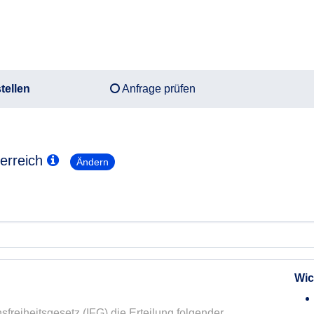
tellen
Anfrage prüfen
terreich
Ändern
Wic
sfreiheitsgesetz (IFG) die Erteilung folgender 