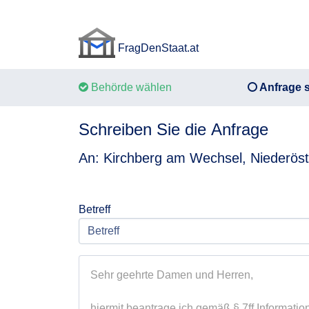
FragDenStaat.at
FragDenStaat.at
Behörde wählen
Anfrage s
Schreiben Sie die Anfrage
An: Kirchberg am Wechsel, Niederös
Betreff
Sehr geehrte Damen und Herren,

hiermit beantrage ich gemäß § 7ff Information