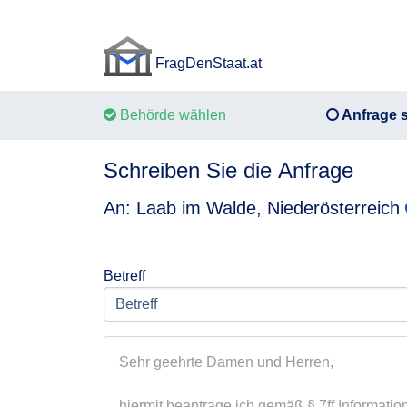
FragDenStaat.at
FragDenStaat.at
Behörde wählen
Anfrage s
Schreiben Sie die Anfrage
An: Laab im Walde, Niederösterreich
Betreff
Sehr geehrte Damen und Herren,

hiermit beantrage ich gemäß § 7ff Information