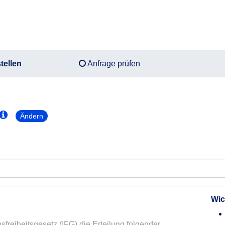
tellen
Anfrage prüfen
Ändern
Wic
sfreiheitsgesetz (IFG) die Erteilung folgender 