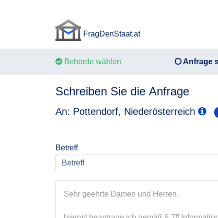
FragDenStaat.at
FragDenStaat.at
Behörde wählen
Anfrage s
Schreiben Sie die Anfrage
An: Pottendorf, Niederösterreich
Betreff
Sehr geehrte Damen und Herren,

hiermit beantrage ich gemäß § 7ff Information