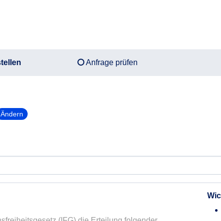
tellen
Anfrage prüfen
Ändern
Wic
sfreiheitsgesetz (IFG) die Erteilung folgender 