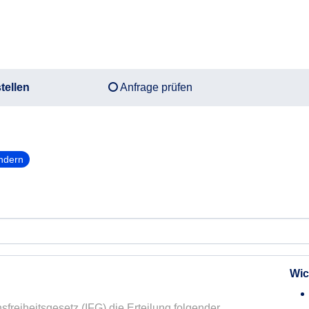
tellen
Anfrage prüfen
ndern
Wic
sfreiheitsgesetz (IFG) die Erteilung folgender 