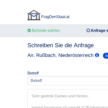
FragDenStaat.at
FragDenStaat.at
Behörde wählen
Anfrage s
Schreiben Sie die Anfrage
An: Rußbach, Niederösterreich
Ä
Betreff
Sehr geehrte Damen und Herren,

hiermit beantrage ich gemäß § 7ff Information