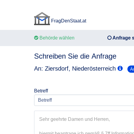
FragDenStaat.at
FragDenStaat.at
Behörde wählen
Anfrage s
Schreiben Sie die Anfrage
An: Ziersdorf, Niederösterreich
Ä
Betreff
Sehr geehrte Damen und Herren,

hiermit beantrage ich gemäß § 7ff Information