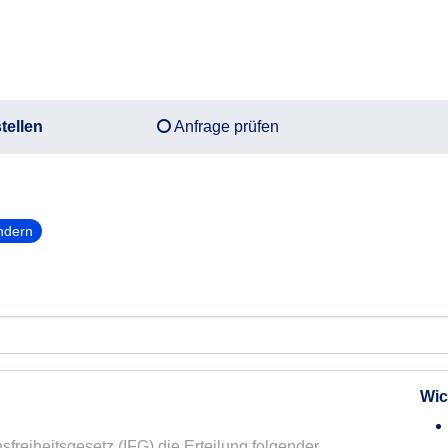
tellen
Anfrage prüfen
ndern
Wic
sfreiheitsgesetz (IFG) die Erteilung folgender 