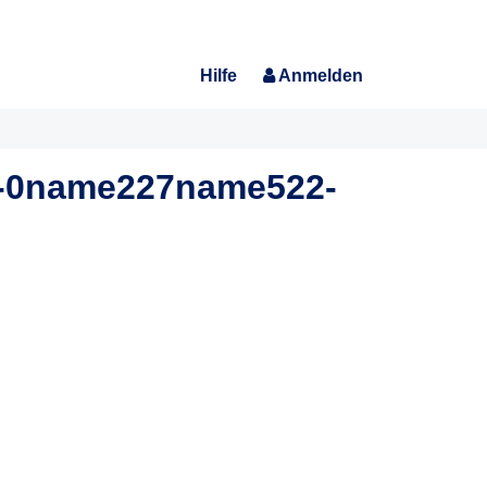
Hilfe
Anmelden
3-0name227name522-