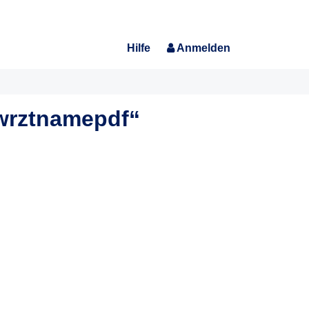
Hilfe
Anmelden
hwrztnamepdf“