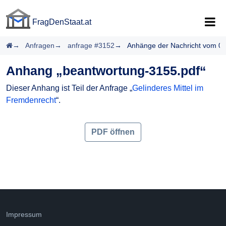
FragDenStaat.at
FragDenStaat.at
Startseite
Anfragen
anfrage #3152
Anhänge der Nachricht vom 0
Anhang „beantwortung-3155.pdf“
Dieser Anhang ist Teil der Anfrage „
Gelinderes Mittel im
Fremdenrecht
“.
PDF öffnen
Impressum