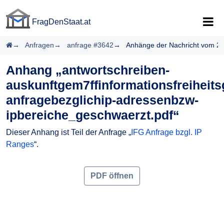
FragDenStaat.at
FragDenStaat.at
Startseite
Anfragen
anfrage #3642
Anhänge der Nachricht vom 2
Anhang „antwortschreiben-
auskunftgem7ffinformationsfreiheits
anfragebezglichip-adressenbzw-
ipbereiche_geschwaerzt.pdf“
Dieser Anhang ist Teil der Anfrage „
IFG Anfrage bzgl. IP
Ranges
“.
PDF öffnen