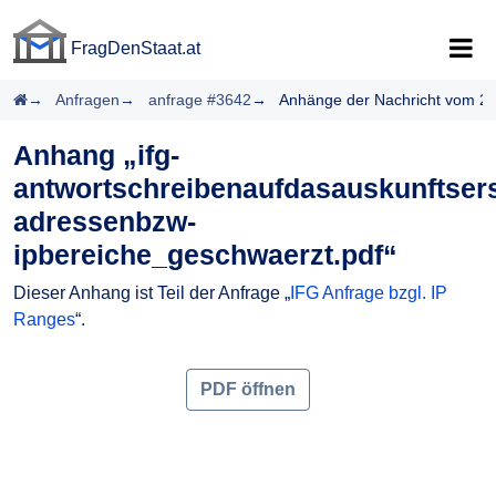
FragDenStaat.at
FragDenStaat.at
Startseite
Anfragen
anfrage #3642
Anhänge der Nachricht vom 2
Anhang „ifg-
antwortschreibenaufdasauskunftser
adressenbzw-
ipbereiche_geschwaerzt.pdf“
Dieser Anhang ist Teil der Anfrage „
IFG Anfrage bzgl. IP
Ranges
“.
PDF öffnen