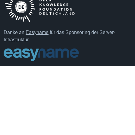
Danke an
Easyname
für das Sponsoring der Server-
Infrastruktur.