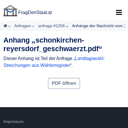
FragDenStaat.at
FragDenStaat.at
Startseite
Anfragen
anfrage #1256
Anhänge der Nachricht vom 2
Anhang „schonkirchen-
reyersdorf_geschwaerzt.pdf“
Dieser Anhang ist Teil der Anfrage „
Landtagswahl:
Streichungen aus Wählerregister
“.
PDF öffnen
Impressum