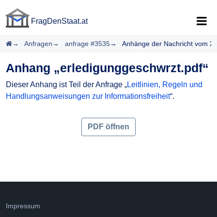
FragDenStaat.at
FragDenStaat.at
Startseite
Anfragen
anfrage #3535
Anhänge der Nachricht vom 2
Anhang „erledigunggeschwrzt.pdf“
Dieser Anhang ist Teil der Anfrage „
Leitlinien, Regeln und
Handlungsanweisungen zur Informationsfreiheit
“.
PDF öffnen
Impressum