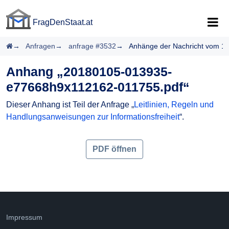
FragDenStaat.at
FragDenStaat.at
Startseite
Anfragen
anfrage #3532
Anhänge der Nachricht vom 11
Anhang „20180105-013935-
e77668h9x112162-011755.pdf“
Dieser Anhang ist Teil der Anfrage „
Leitlinien, Regeln und
Handlungsanweisungen zur Informationsfreiheit
“.
PDF öffnen
Impressum