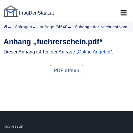
FragDenStaat.at
FragDenStaat.at
Startseite
Anfragen
anfrage #4640
Anhänge der Nachricht vom 1
Anhang „fuehrerschein.pdf“
Dieser Anhang ist Teil der Anfrage „
Online Angebot
“.
PDF öffnen
Impressum