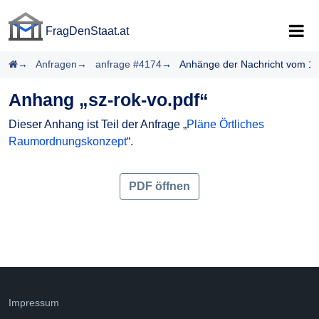
FragDenStaat.at
FragDenStaat.at
Startseite
Anfragen
anfrage #4174
Anhänge der Nachricht vom 1
Anhang „sz-rok-vo.pdf“
Dieser Anhang ist Teil der Anfrage „
Pläne Örtliches
Raumordnungskonzept
“.
PDF öffnen
Impressum