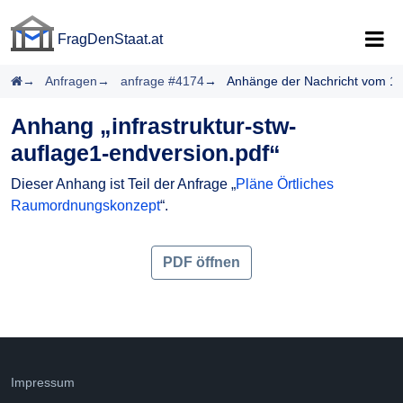
FragDenStaat.at
FragDenStaat.at
Startseite
Anfragen
anfrage #4174
Anhänge der Nachricht vom 1
Anhang „infrastruktur-stw-
auflage1-endversion.pdf“
Dieser Anhang ist Teil der Anfrage „
Pläne Örtliches
Raumordnungskonzept
“.
PDF öffnen
Impressum