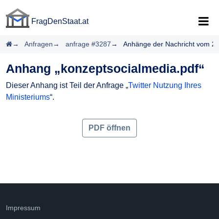
FragDenStaat.at
FragDenStaat.at
Startseite
Anfragen
anfrage #3287
Anhänge der Nachricht vom 2
Anhang „konzeptsocialmedia.pdf“
Dieser Anhang ist Teil der Anfrage „
Twitter Nutzung Ihres
Ministeriums
“.
PDF öffnen
Impressum