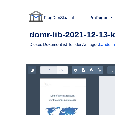
FragDenStaat.at
Anfragen
FragDenStaat.at
domr-lib-2021-12-13-
Dieses Dokument ist Teil der Anfrage „
Länderin
Document Info
Show/hide Text
Download P
Copy d
Z
/ 25