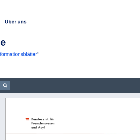
Über uns
ke
formationsblätter
“
DF
ocument URL
oom out
Zoom in