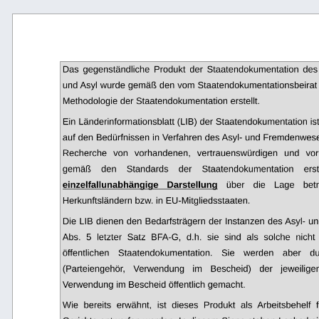
Das  gegenständliche  Produkt   der  Staatendokumentation  d
und Asyl wurde gemäß den vom Staatendokumentationsbeirat
Methodologie der Staatendokumentation erstellt.
Ein Länderinformationsblatt (LIB) der Staatendokumentation i
auf den Bedürfnissen in Verfahren des Asyl- und Fremdenwese
Recherche   von   vorhandenen,   vertrauenswürdigen   und   vorr
gemäß
den
Standards
der
Staatendokumentation
erst
einzelfallunabhängige   Darstellung
über   die   Lage   bet
Herkunftsländern bzw. in EU-Mitgliedsstaaten.
Die LIB dienen den Bedarfsträgern der Instanzen des Asyl- un
Abs.   5   letzter   Satz   BFA-G,   d.h.   sie   sind   als   solche   nich
öffentlichen   Staatendokumentation.   Sie   werden   aber   d
(Parteiengehör,   Verwendung   im   Bescheid)   der   jeweiligen
Verwendung im Bescheid öffentlich gemacht.
Wie   bereits   erwähnt,   ist   dieses   Produkt   als   Arbeitsbehelf 