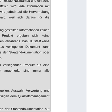
 flexible Nutzbarkeit und einfache
lich   wird   jede   Information   mit 
wird jedoch auf die Hervorhebung 
alb,   weil   sich   daraus   für   die
ng gestellten Informationen keinen
Produkt
ergeben
sich
keine 
en Verfahrens. Das LIB stellt keine 
 Das   vorliegende   Dokument   kann
ens   der   Staatendokumentation   oder 
. 
   vorliegenden   Produkt   auf   eine 
t   angemerkt,   sind   immer   alle 
uellen.  Auswahl,   Verwertung   und 
erliegen dem Qualitätsmanagement
onen   der   Staatendokumentation   auf 