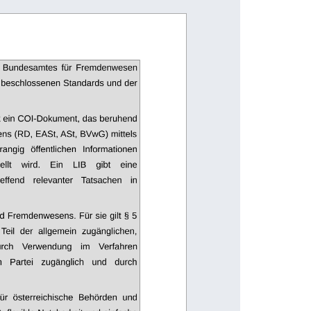
es Bundesamtes  für  Fremdenwesen
 beschlossenen Standards und der
st ein COI-Dokument, das beruhend 
ns (RD, EASt, ASt, BVwG) mittels  
angig   öffentlichen   Informationen 
ellt
wird.
Ein
LIB
gibt
eine
reffend   relevanter   Tatsachen   in 
d Fremdenwesens. Für sie gilt § 5
t   Teil   der   allgemein   zugänglichen, 
urch   Verwendung   im   Verfahren 
   Partei   zugänglich   und   durch 
  für   österreichische   Behörden   und 