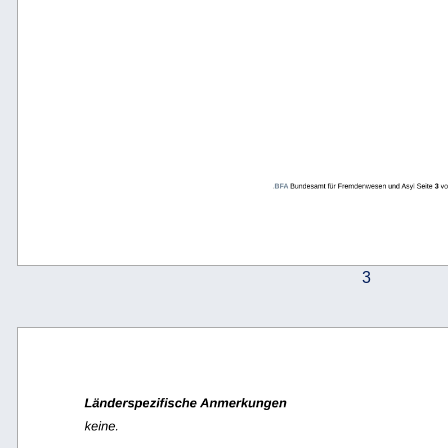
.
BFA 
Bundesamt für Fremdenwesen und Asyl Seite 
3
 vo
3
Länderspezifische Anmerkungen
keine.