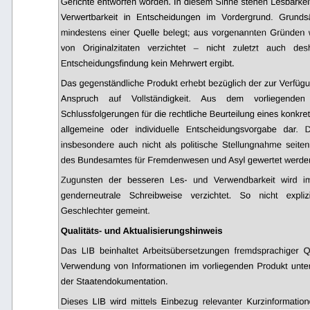
Gerichte entworfen worden. In diesem Sinne stehen Lesbarkeit,
Verwertbarkeit   in   Entscheidungen   im   Vordergrund.   Grundsätz
mindestens einer Quelle belegt; aus vorgenannten Gründen 
von   Originalzitaten   verzichtet   –   nicht   zuletzt   auch   desh
Entscheidungsfindung kein Mehrwert ergibt.
Das gegenständliche Produkt erhebt bezüglich der zur Verfügu
Anspruch
auf
Vollständigkeit.
Aus
dem
vorliegenden
Schlussfolgerungen für die rechtliche Beurteilung eines konkret
allgemeine   oder   individuelle   Entscheidungsvorgabe   dar.  
insbesondere   auch   nicht   als   politische   Stellungnahme   seit
des Bundesamtes für Fremdenwesen und Asyl gewertet werden
Zugunsten   der   besseren   Les-   und   Verwendbarkeit   wird   im
genderneutrale   Schreibweise   verzichtet.   So   nicht   explizi
Geschlechter gemeint.
Qualitäts- und Aktualisierungshinweis
Das   LIB   beinhaltet  Arbeitsübersetzungen   fremdsprachiger   Q
Verwendung von Informationen im vorliegenden Produkt unt
der Staatendokumentation.
Dieses   LIB   wird   mittels   Einbezug   relevanter   Kurzinformati