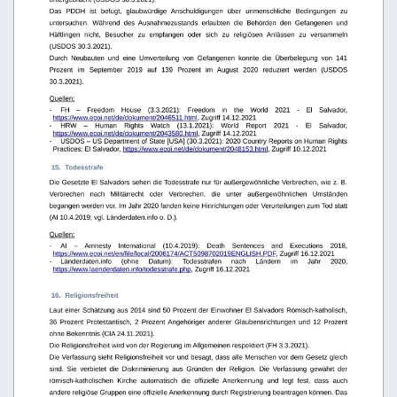
Das   PDDH   ist
befugt,   glaubwürdige   Anschuldigungen   über   unmenschliche   Bedingungen   zu 
untersuchen.   Während   des  Ausnahmezustands   erlaubten   die   Behörden   den   Gefangenen   und 
Häftlingen   nicht,   Besucher   zu   empfangen   oder   sich   zu   religiösen   Anlässen   zu   versammeln 
(USDOS 30.3.2021).
Durch   Neubauten   und   eine   Umverteilung   von   Gefangenen   konnte   die   Überbelegung   von   141 
Prozent   im   September   2019   auf   139   Prozent   im   August   2020   reduziert   werden   (USDOS 
30.3.2021).
Quellen:
-
FH
–
Freedom
House
(3.3.2021):
Freedom
in
the
World
2021
-
El
Salvador, 
https://www.ecoi.net/de/dokument/2046511.html
, Zugriff 14.12.2021
-
HRW
–
Human
Rights
Watch
(13.1.2021):
World
Report
2021
-
El
Salvador, 
https://www.ecoi.net/de/dokument/2043580.html
, Zugriff 14.12.2021
-
USDOS – US Department of State [USA] (30.3.2021): 2020 Country Reports on Human Rights 
Practices: El Salvador, 
https://www.ecoi.net/de/dokument/2048153.html
, Zugriff 10.12.2021
 15.
Todesstrafe
Die Gesetzte El Salvadors sehen die Todesstrafe nur für außergewöhnliche Verbrechen, wie z. B. 
Verbrechen   nach   Militärrecht   oder   Verbrechen,   die   unter   außergewöhnlichen   Umständen 
begangen werden vor. Im Jahr 2020 fanden keine Hinrichtungen oder Verurteilungen zum Tod statt 
(AI 10.4.2019; vgl. Länderdaten.info o. D.).
Quellen:
-
AI
–
  Amnesty
International
(10.4.2019):
Death
Sentences
and
Executions
2018, 
https://www.ecoi.net/en/file/local/2006174/ACT5098702019ENGLISH.PDF
, Zugriff 16.12.2021
-
Länderdaten.info 
(ohne
Datum):
Todesstrafen
nach
Ländern
im
Jahr
2020, 
https://www.laenderdaten.info/todesstrafe.php
, Zugriff 16.12.2021
 16.
Religionsfreiheit
Laut einer Schätzung aus 2014 sind 50 Prozent der Einwohner El Salvadors Römisch-katholisch, 
36   Prozent   Protestantisch,   2   Prozent  Angehöriger   anderer   Glaubensrichtungen   und   12   Prozent 
ohne Bekenntnis (CIA 24.11.2021).
Die Religionsfreiheit wird von der Regierung im Allgemeinen respektiert (FH 3.3.2021).
Die Verfassung sieht Religionsfreiheit vor und besagt, dass alle Menschen vor dem Gesetz gleich 
sind.   Sie   verbietet   die   Diskriminierung   aus   Gründen   der   Religion.   Die   Verfassung   gewährt   der 
römisch-katholischen   Kirche   automatisch   die   offizielle   Anerkennung   und   legt   fest,   dass   auch 
andere religiöse Gruppen eine offizielle Anerkennung durch Registrierung beantragen können. Das 