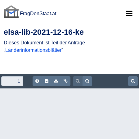
FragDenStaat.at
FragDenStaat.at
elsa-lib-2021-12-16-ke
Dieses Dokument ist Teil der Anfrage
„
Länderinformationsblätter
“
Document Info
Show/hide Text
Download PDF
Copy document URL
Zoom out
Zoom in
S