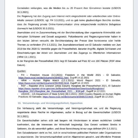
Gemeinden
verlangten,
was
die
Medien
bis
zu
20
Prozent
ihrer
Einnahmen
kostete
(USDOS
30.3.2021).
Die Regierung hat den Zugang zum Internet nicht eingeschränkt oder unterbrochen oder Online-
Inhalte zensiert (USDOS; vgl. FH 3.3.2021), und es gab keine glaubwürdigen Berichte darüber,  
dass   die   Regierung   private   Online-Kommunikation   ohne   entsprechende   rechtliche   Befugnisse 
überwacht hat (USDOS 30.3.2021).
Journalisten sind im Zusammenhang mit der Berichterstattung über organisierte Kriminalität oder 
Korruption   Schikanen   und   Gewalt   ausgesetzt.   Polizeibeamte   und   Regierungsvertreter   haben   in 
den   letzten   Jahren   versucht,   die   Berichterstattung   der   Presse   über   kontroverse   oder   heikle 
Themen zu verhindern (FH 3.3.2021). Der Journalistenverband von El Salvador meldete von Juni 
2019 bis Mai 2020 61 Verstöße gegen die Pressefreiheit, darunter Angriffe, digitale Schikanen und 
Einschränkungen   der   Arbeit   von   Journalisten   und   des   Zugangs   zu   öffentlichen   Informationen 
(HRW 13.1.2021).
In der Rangliste der Pressefreiheit 2021 liegt El Salvador auf Platz 82 von 180 Plätzen (RSF ohne  
Datum).
Quellen:
-
FH
–
Freedom
House
(3.3.2021):
Freedom
in
the
World
2021
-
El
Salvador, 
https://www.ecoi.net/de/dokument/2046511.html
, Zugriff 14.12.2021
-
HRW
–
Human
Rights
Watch
(13.1.2021):
World
Report
2021
-
El
Salvador, 
https://www.ecoi.net/de/dokument/2043580.html
, Zugriff 14.12.2021
-
RSF – Reporter ohne Grenzen (ohne Datum): Rangliste der Pressefreiheit 2021, El Salvador 
https://www.reporter-ohne-grenzen.de/fileadmin/Redaktion/Downloads/Ranglisten/
Rangliste_2021/Rangliste_der_Pressefreiheit_2021_-_RSF.pdf
 , Zugriff 14.12.2021
-
USDOS – US Department of State [USA] (30.3.2021): 2020 Country Reports on Human Rights 
Practices: El Salvador, 
https://www.ecoi.net/de/dokument/2048153.html
, Zugriff 10.12.2021
 13.
Versammlungs- und Vereinigungsfreiheit, Opposition
Die   Verfassung   sieht   die   Versammlungs-   und   Vereinigungsfreiheit   vor,   und   die   Regierung 
respektierte   diese   Rechte   im   Allgemeinen,   außer   in   Bezug   auf   die   Gewerkschaften   (USDOS 
30.3.2021).
Die   Gewerkschaften   sehen   sich   seit   langem   mit   Hindernissen   in   einem   rechtlichen   Umfeld 
konfrontiert,   das   die   Interessen   der   Wirtschaft   begünstigt.   Das   Gesetz   verbietet   Streiks   in 
Sektoren, die als wesentlich gelten, und diese Bezeichnung ist nur vage definiert (FH 3.3.2021).
Den Salvadorianern steht es frei, sich in verschiedenen politischen Parteien
oder Organisationen 
zu organisieren. Die Versammlungsfreiheit wird im Allgemeinen gewahrt, und öffentliche Proteste 