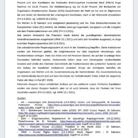
Prozent   und   dem   Kandidaten   der   Nationalen   Befreiungsfront   Farabundo   Martí   (FMLN)   Hugo 
Martínez   mit   14,41   Prozent.   Die   Wahlbeteiligung   lag   bei   51,88   Prozent.   Die   Beobachter   der 
Organisation Amerikanischer Staaten (OAS) bezeichneten die Wahl als frei und im Allgemeinen 
fair und lobten die Bereitschaft der unterlegenen Kandidaten, noch in der Wahlnacht einzulenken 
(FH 3.3.2021; vgl. USDOS 30.3.2021).
Die   Wahlen   in   El   Salvador   sind   weitgehend   glaubwürdig   und   frei.   Eine   Beobachtermission   der 
Europäischen Union (EU) erklärte, die Wahlen seien gut organisiert, transparent und die ruhigsten 
seit dem Friedensabkommen von 1992 (FH 3.3.2021).
Seit   seinem   Amtsantritt   hat   Präsident   Nayib   Bukele   die   grundlegenden   demokratischen 
Kontrollmechanismen ausgehebelt (HRW 13.1.2021) und sieht sich Vorwürfen ausgesetzt, er zeige 
autoritäre Regierungsansätze (AA 13.9.2021). 
Das salvadorianische Regierungssystem ist noch in der Entwicklung begriffen. Seine Institutionen 
werden   von   Personen   geleitet,   die   möglicherweise   nur   über   begrenzte   Verwaltungs-   oder 
Fachkenntnisse verfügen. Viele von ihnen sind mit Personen besetzt, die auf der Grundlage ihres 
Dienstalters   befördert   wurden.   Andererseits   haben   neue   vom   Gesetzgeber   verabschiedete 
Gesetze und Urteile des Obersten Gerichtshofs die Funktionsweise des politischen Systems und 
den   Aufbau   der   staatlichen   Institutionen   verändert.   Einige   der   wichtigsten   betreffen   die 
Organisation von Wahlen und die Zusammensetzung der Gemeinderäte. Die Zusammensetzung 
der Gemeinderäte beruht jetzt auf dem Grundsatz der Verhältniswahl; früher erhielt die siegreiche
Partei alle Sitze im Rat (BTI 2020).
Kriminelle   Gruppen   haben   erheblichen   Einfluss   auf   das  politische   Leben.   Politische  Kandidaten 
werden   von   diesen   Gruppen   bedroht,   aber   es   ist   auch   bekannt,   dass   die   Parteien   mit   ihnen 
Geschäfte machen (FH 3.3.2021; vgl. HRW 13.1.2021).
Quellen:
-
AA   –   Auswärtiges   Amt   [Deutschland]   (13.9.2021):   Außen   und   Europapolitik,   El   Salvador, 
Politischen
Portrait,
https://www.auswaertiges-amt.de/de/aussenpolitik/laender/elsalvador-
node/-/221964
, Zugriff 16.12.2021
-
BTI   –   Bertelsmann   Transformations   Index   (2020):   BTI   2020   Coutry   Report,   El   Salvador, 
https://bti-project.org/fileadmin/api/content/en/downloads/reports/country_report_2020_SLV.pdf
, 
Zugriff 16.12.2021
-
EDA   –   Eidgenössisches   Departement   für   auswärtige   Angelegenheiten   (16.12.2021): 
Reisehinweise
für
El
Salvador,
https://www.eda.admin.ch/eda/de/home/vertretungen-und-
reisehinweise/el-salvador/reisehinweise-fuerelsalvador.html
, Zugriff 16.12.2021
-
FH
–
Freedom
House
(3.3.2021):
 Freedom
in
the
World
2021
-
El
Salvador, 
https://www.ecoi.net/de/dokument/2046511.html
, Zugriff 14.12.2021
-
HRW
–
Human
Rights
Watch
(13.1.2021):
 World
Report
2021
-
El
Salvador, 
https://www.ecoi.net/de/dokument/2043580.html
, Zugriff 14.12.2021