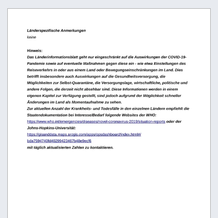
Länderspezifische Anmerkungen
keine
Hinweis:
Das Länderinformationsblatt geht nur eingeschränkt auf die Auswirkungen der COVID-19-
Pandemie sowie auf eventuelle Maßnahmen gegen diese ein - wie etwa Einstellungen des 
Reiseverkehrs in oder aus einem Land oder Bewegungseinschränkungen im Land. Dies 
betrifft insbesondere auch Auswirkungen auf die Gesundheitsversorgung, die 
Möglichkeiten zur Selbst-Quarantäne, die Versorgungslage, wirtschaftliche, politische und 
andere Folgen, die derzeit nicht absehbar sind. Diese Informationen werden in einem 
eigenen Kapitel zur Verfügung gestellt, sind jedoch aufgrund der Möglichkeit schneller 
Änderungen im Land als Momentaufnahme zu sehen.
Zur aktuellen Anzahl der Krankheits- und Todesfälle in den einzelnen Ländern empfiehlt die 
Staatendokumentation bei Interesse/Bedarf folgende Websites der WHO: 
https://www.who.int/emergencies/diseases/novel-coronavirus-2019/situation-reports
 oder der 
Johns-Hopkins-Universität:
https://gisanddata.maps.arcgis.com/apps/opsdashboard/index.html#/
bda7594740fd40299423467b48e9ecf6
mit täglich aktualisierten Zahlen zu kontaktieren.