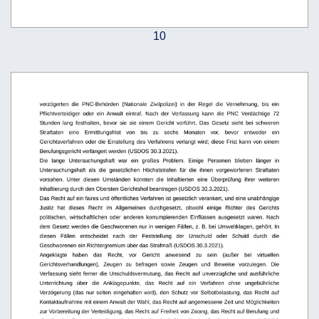
10
verzögerten
die
PNC-Behörden
(Nationale
Zivilpolizei)
in
der
Regel
die
Vernehmung,
bis
ein
Pflichtverteidiger   oder   ein  Anwalt   eintraf.   Nach   der   Verfassung   kann   die   PNC   Verdächtige   72 
Stunden   lang   festhalten,   bevor   sie   sie   einem   Gericht   vorführt.   Das   Gesetz   sieht   bei   schweren 
Straftaten  
eine  
Ermittlungsfrist   von   bis  
zu   sechs   Monaten   vor,   bevor   entweder  
ein 
Gerichtsverfahren oder die Einstellung des Verfahrens verlangt wird; diese Frist kann von einem 
Berufungsgericht verlängert werden (USDOS 30.3.2021).
Die   lange   Untersuchungshaft   war   ein   großes   Problem.   Einige   Personen   blieben   länger   in 
Untersuchungshaft   als   die   gesetzlichen   Höchststrafen   für   die   ihnen   vorgeworfenen   Straftaten 
vorsahen.   Unter   diesen   Umständen   konnten   die   Inhaftierten   eine   Überprüfung   ihrer   weiteren 
Inhaftierung durch den Obersten Gerichtshof beantragen (USDOS 30.3.2021).
Das Recht auf ein faires und öffentliches Verfahren ist gesetzlich verankert, und eine unabhängige 
Justiz   hat   dieses   Recht   im   Allgemeinen   durchgesetzt,   obwohl   einige   Richter   des   Gerichts 
politischen,   wirtschaftlichen   oder   anderen   korrumpierenden   Einflüssen   ausgesetzt   waren.   Nach 
dem Gesetz werden die Geschworenen nur in wenigen Fällen, z. B. bei Umweltklagen, gehört. In 
diesen   Fällen   entscheidet   nach   der   Feststellung   der   Unschuld   oder   Schuld   durch   die 
Geschworenen ein Richtergremium über das Strafmaß (USDOS 30.3.2021).
Angeklagte
haben
das
Recht,
vor
Gericht
anwesend
zu
sein
(außer
bei
virtuellen 
Gerichtsverhandlungen),   Zeugen   zu   befragen   sowie   Zeugen   und   Beweise   vorzulegen.   Die 
Verfassung sieht ferner die Unschuldsvermutung, das Recht auf unverzügliche und ausführliche 
Unterrichtung   über   die   Anklagepunkte,   das   Recht   auf   ein   Verfahren   ohne   ungebührliche 
Verzögerung
(das
nur
selten
eingehalten
wird),
den
Schutz
vor
Selbstbelastung,
das
Recht
auf
Kontaktaufnahme mit einem Anwalt der Wahl, das Recht auf angemessene Zeit und Möglichkeiten 
zur Vorbereitung der Verteidigung, das Recht auf Freiheit von Zwang, das Recht auf Berufung und 