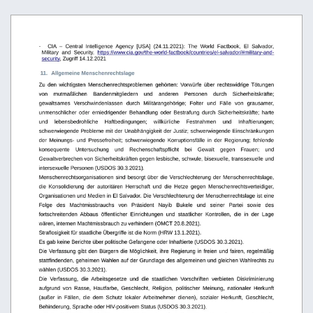
-
CIA
–
Central
Intelligence
Agency
[USA]
(24.11.2021):
The
World
Factbook,
El
Salvador,
Military   and   Security,  
https://www.cia.gov/the-world-factbook/countries/el-salvador/#military-and-
security
, Zugriff 14.12.2021
 11.
Allgemeine Menschenrechtslage
Zu   den   wichtigsten   Menschenrechtsproblemen   gehörten:   Vorwürfe   über   rechtswidrige  Tötungen 
von
mutmaßlichen
Bandenmitgliedern
und
anderen
Personen
durch
Sicherheitskräfte; 
gewaltsames   Verschwindenlassen   durch   Militärangehörige;   Folter   und   Fälle   von   grausamer, 
unmenschlicher   oder   erniedrigender   Behandlung   oder   Bestrafung   durch   Sicherheitskräfte;   harte 
und
lebensbedrohliche
Haftbedingungen;
willkürliche
Festnahmen
und
Inhaftierungen; 
schwerwiegende Probleme mit der Unabhängigkeit der Justiz; schwerwiegende Einschränkungen 
der   Meinungs-   und   Pressefreiheit;   schwerwiegende   Korruptionsfälle   in   der   Regierung;   fehlende 
konsequente
Untersuchung
und
Rechenschaftspflicht
bei
Gewalt
gegen
Frauen;
und 
Gewaltverbrechen von Sicherheitskräften gegen lesbische, schwule, bisexuelle, transsexuelle und 
intersexuelle Personen (USDOS 30.3.2021).
Menschenrechtsorganisationen sind besorgt über die Verschlechterung der Menschenrechtslage, 
die   Konsolidierung   der   autoritären   Herrschaft   und   die   Hetze   gegen   Menschenrechtsverteidiger, 
Organisationen und Medien in El Salvador. Die Verschlechterung der Menschenrechtslage ist eine 
Folge   des   Machtmissbrauchs   von   Präsident   Nayib   Bukele   und   seiner   Partei   sowie   des 
fortschreitenden  Abbaus   öffentlicher   Einrichtungen   und   staatlicher   Kontrollen,   die   in   der   Lage 
wären, internen Machtmissbrauch zu verhindern (OMCT 20.8.2021).
Straflosigkeit für staatliche Übergriffe ist die Norm (HRW 13.1.2021).
Es gab keine Berichte über politische Gefangene oder Inhaftierte (USDOS 30.3.2021).
Die Verfassung gibt den Bürgern die Möglichkeit, ihre Regierung in freien und fairen, regelmäßig  
stattfindenden, geheimen Wahlen auf der Grundlage des allgemeinen und gleichen Wahlrechts zu
wählen (USDOS 30.3.2021).
Die   Verfassung,   die   Arbeitsgesetze   und   die   staatlichen   Vorschriften   verbieten   Diskriminierung 
aufgrund   von   Rasse,   Hautfarbe,   Geschlecht,   Religion,   politischer   Meinung,   nationaler   Herkunft 
(außer   in   Fällen,   die   dem   Schutz   lokaler  Arbeitnehmer   dienen),   sozialer   Herkunft,   Geschlecht, 
Behinderung, Sprache oder HIV-positivem Status (USDOS 30.3.2021).