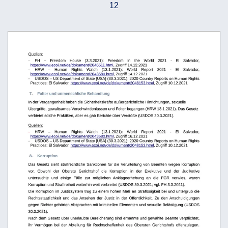
12
Quellen:
-
FH
–
Freedom
House
(3.3.2021):
Freedom
in
the
World
2021
-
El
Salvador, 
https://www.ecoi.net/de/dokument/2046511.html
, Zugriff 14.12.2021
-
HRW
–
Human
Rights
Watch
(13.1.2021):
World
Report
2021
-
El
Salvador, 
https://www.ecoi.net/de/dokument/2043580.html
, Zugriff 14.12.2021
-
USDOS – US Department of State [USA] (30.3.2021): 2020 Country Reports on Human Rights 
Practices: El Salvador, 
https://www.ecoi.net/de/dokument/2048153.html
, Zugriff 10.12.2021
 7.
Folter und unmenschliche Behandlung
In der Vergangenheit haben die Sicherheitskräfte außergerichtliche Hinrichtungen, sexuelle 
Übergriffe, gewaltsames Verschwindenlassen und Folter begangen (HRW 13.1.2021). Das Gesetz 
verbietet solche Praktiken, aber es gab Berichte über Verstöße (USDOS 30.3.2021).
Quellen:
-
HRW
–
Human
Rights
Watch
(13.1.2021):
World
Report
2021
-
El
Salvador, 
https://www.ecoi.net/de/dokument/2043580.html
, Zugriff 16.12.2021
-
USDOS – US Department of State [USA] (30.3.2021): 2020 Country Reports on Human Rights 
Practices: El Salvador, 
https://www.ecoi.net/de/dokument/2048153.html
, Zugriff 10.12.2021
 8.
Korruption
Das Gesetz sieht strafrechtliche Sanktionen für die Verurteilung von Beamten wegen Korruption 
vor.   Obwohl   der   Oberste   Gerichtshof   die   Korruption   in   der   Exekutive   und   der   Judikative 
untersuchte   und   einige   Fälle   zur   möglichen   Anklageerhebung   an   die   FGR   verwies,   waren 
Korruption und Straffreiheit weiterhin weit verbreitet (USDOS 30.3.2021; vgl. FH 3.3.2021).
Die Korruption im Justizsystem trug zu einem hohen Maß an Straflosigkeit bei und untergrub die 
Rechtsstaatlichkeit   und   das  Ansehen   der   Justiz   in   der   Öffentlichkeit.   Zu   den  Anschuldigungen 
gegen Richter gehörten Absprachen mit kriminellen Elementen und sexuelle Belästigung (USDOS 
30.3.2021).
Nach dem Gesetz über unerlaubte Bereicherung sind ernannte und gewählte Beamte verpflichtet, 
ihr
Vermögen
bei
der
Abteilung
für
Rechtschaffenheit
des
Obersten
Gerichtshofs
offenzulegen.