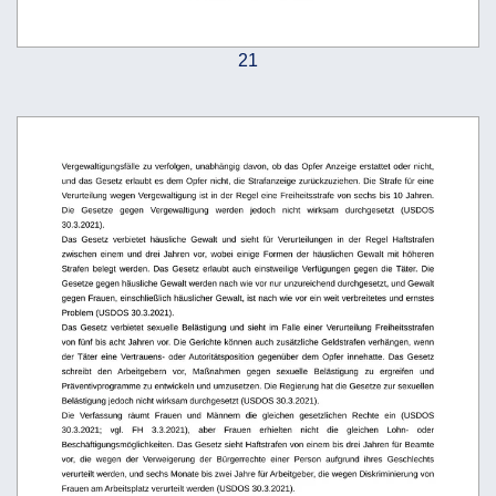
21
Vergewaltigungsfälle
zu
verfolgen,
unabhängig
davon,
ob
das
Opfer Anzeige
erstattet
oder
nicht,
und das Gesetz erlaubt es dem Opfer nicht, die Strafanzeige zurückzuziehen. Die Strafe für eine 
Verurteilung wegen Vergewaltigung ist in der Regel eine Freiheitsstrafe von sechs bis 10 Jahren. 
Die   Gesetze   gegen   Vergewaltigung   werden   jedoch   nicht   wirksam   durchgesetzt   (USDOS 
30.3.2021).
Das   Gesetz   verbietet   häusliche   Gewalt   und   sieht   für   Verurteilungen   in   der   Regel   Haftstrafen 
zwischen   einem   und   drei   Jahren   vor,   wobei   einige   Formen   der   häuslichen   Gewalt   mit   höheren 
Strafen belegt werden. Das Gesetz erlaubt auch einstweilige Verfügungen gegen die Täter. Die 
Gesetze gegen häusliche Gewalt werden nach wie vor nur unzureichend durchgesetzt, und Gewalt 
gegen Frauen, einschließlich häuslicher Gewalt, ist nach wie vor ein weit verbreitetes und ernstes 
Problem (USDOS 30.3.2021).
Das Gesetz verbietet sexuelle Belästigung und sieht im Falle einer Verurteilung Freiheitsstrafen 
von fünf bis acht Jahren vor. Die Gerichte können auch zusätzliche Geldstrafen verhängen, wenn 
der Täter eine Vertrauens- oder Autoritätsposition gegenüber dem Opfer innehatte. Das Gesetz 
schreibt   den   Arbeitgebern   vor,   Maßnahmen   gegen   sexuelle   Belästigung   zu   ergreifen   und 
Präventivprogramme zu entwickeln und umzusetzen. Die Regierung hat die Gesetze zur sexuellen 
Belästigung jedoch nicht wirksam durchgesetzt (USDOS 30.3.2021).
Die   Verfassung   räumt   Frauen   und   Männern   die   gleichen   gesetzlichen   Rechte   ein   (USDOS 
30.3.2021;   vgl.   FH   3.3.2021),   aber   Frauen   erhielten   nicht   die   gleichen   Lohn-   oder 
Beschäftigungsmöglichkeiten. Das Gesetz sieht Haftstrafen von einem bis drei Jahren für Beamte 
vor,
die
wegen
der
Verweigerung
der
Bürgerrechte
einer
Person
aufgrund
ihres
Geschlechts
verurteilt werden, und sechs Monate bis zwei Jahre für Arbeitgeber, die wegen Diskriminierung von 
Frauen am Arbeitsplatz verurteilt werden (USDOS 30.3.2021).