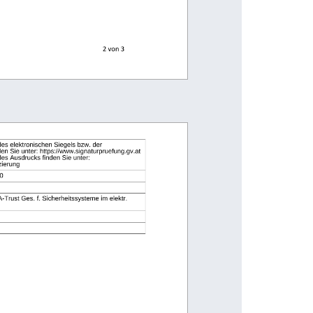
2
von 
3
des elektronischen Siegels bzw. der
den Sie unter: https://www.signaturpruefung.gv.at
des Ausdrucks finden Sie unter:
zierung
0
rust Ges. f. Sicherheitssysteme im elektr.