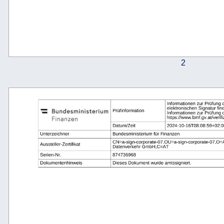
2
Informationen zur Prüfung 
elektronischen Signatur fin
Prüfinformation
Informationen zur Prüfung 
https://www.bmf.gv.at/verifi
Datum/Zeit
2024-10-16T08:08:59+02:0
Unterzeichner
Bundesministerium für Finanzen
CN=a-sign-corporate-07,OU=a-sign-corporate-07,O=A-T
Aussteller-Zertifikat
Datenverkehr GmbH,C=AT
Serien-Nr.
874736968
Dokumentenhinweis
Dieses Dokument wurde amtssigniert.