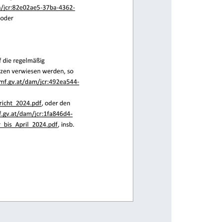
am/jcr:82e02ae5
-
37ba
-
4362
-
f
oder 
auf die regelmäßig 
 Finanzen verwiesen werden, so 
mf.gv.at/dam/jcr:492ea544
-
tbericht_2024.pdf
, oder den 
.gv.at/dam/jcr:1fa846d4
-
ar_bis_April_2024.pdf
, insb. 