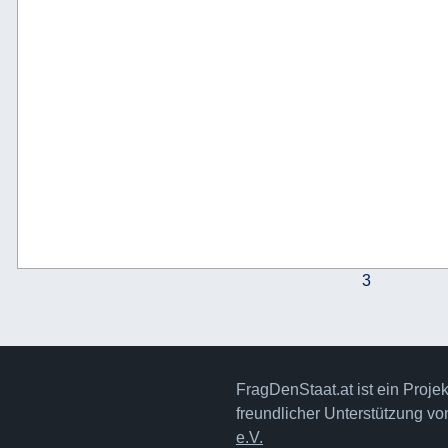
3
FragDenStaat.at ist ein Proje
freundlicher Unterstützung v
e.V.