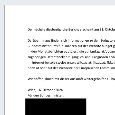
Der nächste diesbezügliche Berich
t erscheint am 31. Okto
Darüber hinaus finden sich Informationen zu den Bud
Bundesministeriums für Finanzen auf der Website budge
in den Monatsberichten publiziert, die auf bmf.gv.at/bu
zugehörigen Datentabellen zugänglich sind. Prognosen 
im Internet beispielsweise unter: wifo.ac.at, ihs.ac.at, fi
oenb.at oder auf der Webseite der Europäischen Komm
W
ir hoffen, Ihnen mit dieser Auskunft weitergeholfen z
Wien, 
16. Oktober 2024 
Für den Bundesminister
: 
████
▎
████████
▎
█████████
▎