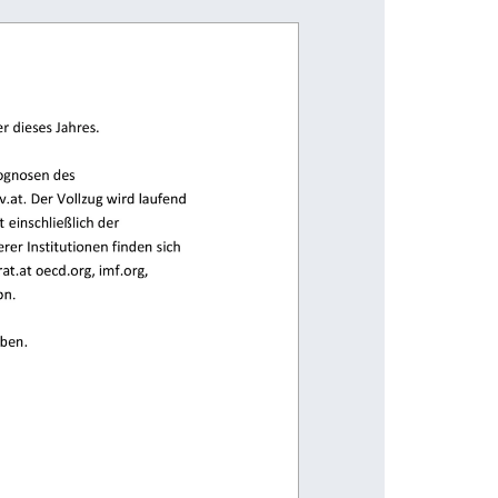
ber dieses Jahres. 
getprognosen des 
t.gv.at. Der Vollzug wird laufend 
dget 
einschließlich der 
anderer Institutionen finden sich 
skalrat.at oecd.org, imf.org, 
ission. 
u haben. 