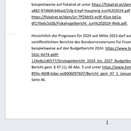
beispielsweise auf fiskalrat.at unter 
https://fiskalrat.at/d
a882
-
97d66fc64bad/Zsfg
-
Empf
-
Haupterg
-
Juni%202024.pd
https://fiskalrat.at/dam/jcr:7ff2bb93
-
ec9f
-
45ce
-
bd1a
-
df170e6c5d3b/Fiskalregelbericht_Juni%202024
-
Web.pdf.
Hinsichtlich der Prognosen für 
2024 seit Mitte 2023 darf 
veröffentlichten Berichte des Bundesministeriums für
beispielsweise auf den Budgetbericht 2024: 
https://www.b
563c
-
4d74
-
a69f
-
124e8a1d0577/Strategiebericht_2024_bis_2027_Budge
Bericht gem. § 47 (1), 
66 Abs. 3 
und unter 
https://www.bmf
893e
-
4608
-
bdac
-
ee8006097607/Bericht_gem_47_1_Janu
Seite 46. 
1