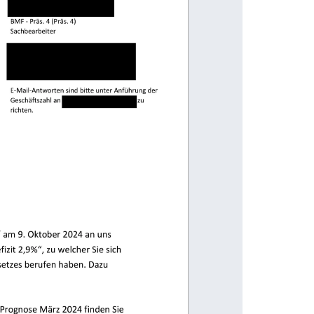
████
▎
████████
▎▎
BMF 
-
Präs. 4 (Präs. 4) 
Sachbearbeiter
██
▎
██████████
▎▎
█████████
▎
████████████
▎
E
-
Mail
-
Antworten sind bitte unter Anführung der 
Geschäftszahl 
█████
▎
█████
▎
zu 
richten.
Staat“ am 9. Oktober 2024 an uns 
efizit 2,9%
“, zu welcher Sie sich 
esetzes berufen haben. Dazu 
t BMF
Prognose März 2024 finden Sie 