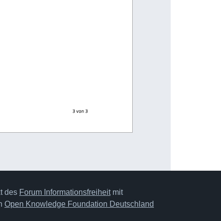
3 von 3 
kt des
Forum Informationsfreiheit
mit
on
Open Knowledge Foundation Deutschland