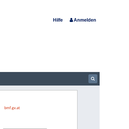
Hilfe
Anmelden
Show Searchbar
bmf.gv.at