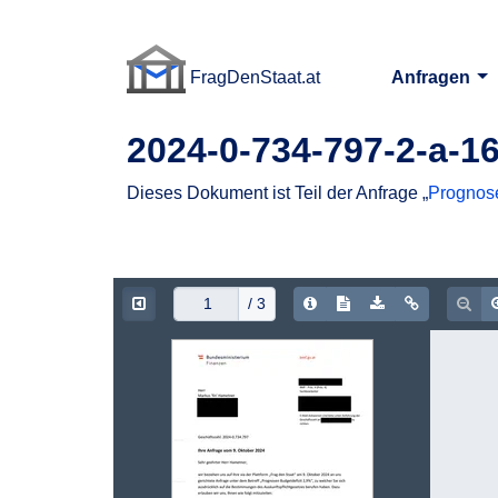
FragDenStaat.at
Anfragen
FragDenStaat.at
2024-0-734-797-2-a-1
Dieses Dokument ist Teil der Anfrage „
Prognose
Document Info
Show/hide Text
Download PDF
Copy doc
Zoo
/ 3