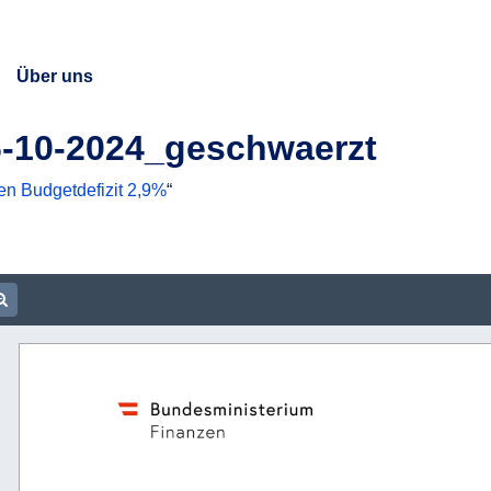
Über uns
6-10-2024_geschwaerzt
n Budgetdefizit 2,9%
“
ument URL
m out
Zoom in