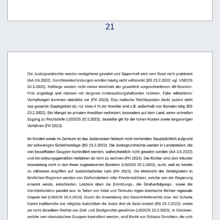
21
Die Justizgrundrechte werden weitgehend gewährt und Sippenhaft wird vom Staat nicht praktiziert
(AA 3.6.2022). Gerichtsentscheidungen werden häufig nicht vollstreckt (BS 23.2.2022; vgl. USDOS 
20.3.2023). Häftlinge werden nicht immer innerhalb der gesetzlich vorgeschriebenen 48-Stunden-
Frist   angeklagt   und   müssen   mit   längeren   Untersuchungshaftzeiten   rechnen.   Fälle   willkürlicher 
Verhaftungen kommen ebenfalls vor (FH 2023). Das malische Rechtssystem deckt zudem nicht 
das gesamte Staatsgebiet ab; nur etwa 4 % der Anwälte sind z.B. außerhalb von Bamako tätig (BS 
23.2.2022). Ein Mangel an privaten Anwälten verhindert, besonders auf dem Land, einen schnellen 
Zugang zu Rechtshilfe (USDOS 20.3.2023), dasselbe gilt für die hohen Kosten sowie langwierigen 
Verfahren (FH 2023). 
Im Norden sowie im Zentrum ist das Justizwesen faktisch nicht vorhanden, hauptsächlich aufgrund 
der schwierigen Sicherheitslage (BS 23.2.2022). Die Justizgrundrechte werden in Landesteilen, die 
von bewaffneten Gruppen kontrolliert werden, wahrscheinlich nicht gewahrt werden (AA 3.6.2022) 
und mit ordnungsgemäßen Verfahren ist nicht zu rechnen (FH 2023). Die Richter sind dort mitunter 
monatelang nicht in den ihnen zugewiesenen Bezirken (USDOS 20.3.2023), auch, weil es bereits 
zu   militanten  Angriffen   auf   Justizmitarbeiter   kam   (FH   2023).   Die   Mehrzahl   der   Streitigkeiten   in 
ländlichen Regionen werden von Dorfvorstehern oder Friedensrichtern, welche von der Regierung 
ernannt   werde,   entschieden.   Letztere   üben   die   Ermittlungs-,   die   Strafverfolgungs-,   sowie   die 
Gerichtsfunktion parallel aus. In Teilen von Kidal und Timbuktu legen islamische Richter regionale 
Dispute bei (USDOS 20.3.2023). Durch die Anwendung des Gewohnheitsrechts bzw. der Scharia 
haben traditionelle wie religiöse Autoritäten die Justiz dort de facto ersetzt (BS 23.2.2022), wobei
sie nicht dieselben Rechte wie Zivil- und Strafgerichte gewähren (USDOS 20.3.2023). In Gebieten, 
welche von islamistischen Gruppen kontrolliert werden, wird Recht von Scharia-Gerichten, die sich 