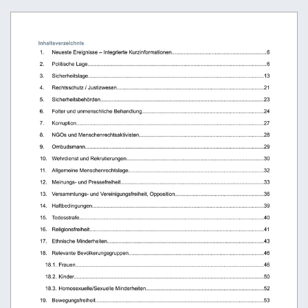
Inhaltsverzeichnis
 1.
Neueste Ereignisse – Integrierte Kurzinformationen................................................................6
 2.
Politische Lage..........................................................................................................................6
 3.
Sicherheitslage........................................................................................................................13
 4.
Rechtsschutz / Justizwesen....................................................................................................21
 5.
Sicherheitsbehörden...............................................................................................................23
 6.
Folter und unmenschliche Behandlung...................................................................................24
 7.
Korruption................................................................................................................................27
 8.
NGOs und Menschenrechtsaktivisten.....................................................................................28
 9.
Ombudsmann..........................................................................................................................29
 10.
Wehrdienst und Rekrutierungen.............................................................................................30
 11.
Allgemeine Menschenrechtslage............................................................................................32
 12.
Meinungs- und Pressefreiheit.................................................................................................33
 13.
Versammlungs- und Vereinigungsfreiheit, Opposition............................................................36
 14.
Haftbedingungen.....................................................................................................................39
 15.
Todesstrafe..............................................................................................................................40
 16.
Religionsfreiheit.......................................................................................................................41
 17.
Ethnische Minderheiten...........................................................................................................43
 18.
Relevante Bevölkerungsgruppen............................................................................................46
18.1. Frauen................................................................................................................................46
18.2. Kinder.................................................................................................................................50
18.3. Homosexuelle/Sexuelle Minderheiten................................................................................52
 19.
Bewegungsfreiheit...................................................................................................................53