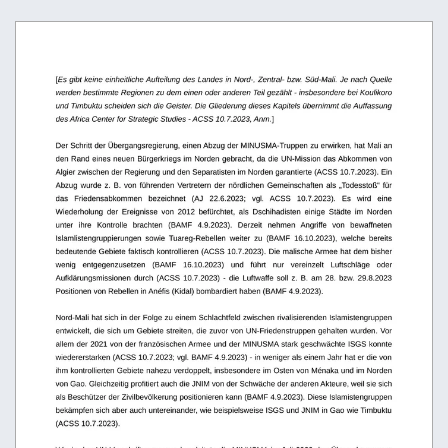
[
Es gibt keine einheitliche Aufteilung des Landes in Nord-, Zentral- bzw. Süd-Mali. Je nach Quelle 
werden bestimmte Regionen zu dem einen oder anderen Teil gezählt - insbesondere bei Koulikoro 
und Timbuktu scheiden sich die Geister. Die Gliederung dieses Kapitels übernimmt die Auffassung 
des Africa Center for Strategic Studies - ACSS 10.7.2023, Anm.
]
Der Schritt der Übergangsregierung, einen Abzug der MINUSMA-Truppen zu erwirken, hat Mali an 
den Rand eines neuen Bürgerkriegs im Norden gebracht, da die UN-Mission das Abkommen von 
Algier zwischen der Regierung und den Separatisten im Norden garantierte (ACSS 10.7.2023). Ein 
Abzug wurde z. B. von führenden Vertretern der nördlichen Gemeinschaften als „Todesstoß“ für 
das   Friedensabkommen   bezeichnet   (AJ   22.6.2023;   vgl.   ACSS   10.7.2023).   Es   wird   eine 
Wiederholung   der   Ereignisse   von   2012   befürchtet,   als   Dschihadisten   einige   Städte   im   Norden 
unter   ihre   Kontrolle   brachten   (BAMF   4.9.2023).   Derzeit   nehmen   Angriffe   von   bewaffneten 
Islamlistengruppierungen   sowie   Tuareg-Rebellen   weiter   zu   (BAMF   16.10.2023),   welche   bereits 
bedeutende Gebiete faktisch kontrollieren (ACSS 10.7.2023). Die malische Armee hat dem bisher 
wenig   entgegenzusetzen   (BAMF   16.10.2023)   und   führt   nur   vereinzelt   Luftschläge   oder 
Aufklärungsmissionen durch (ACSS 10.7.2023) - die Luftwaffe soll z. B. am 28. bzw. 29.8.2023 
Positionen von Rebellen in Anéfis (Kidal) bombardiert haben (BAMF 4.9.2023).
Nord-Mali hat sich in der Folge zu einem Schlachtfeld zwischen rivalisierenden Islamistengruppen 
entwickelt, die sich um Gebiete streiten, die zuvor von UN-Friedenstruppen gehalten wurden. Vor
allem der 2021 von der französischen Armee und der MINUSMA stark geschwächte ISGS konnte 
wiedererstarken (ACSS 10.7.2023; vgl. BAMF 4.9.2023) - in weniger als einem Jahr hat er die von  
ihm kontrollierten Gebiete nahezu verdoppelt, insbesondere im Osten von Ménaka und im Norden 
von Gao. Gleichzeitig profitiert auch die JNIM von der Schwäche der anderen Akteure, weil sie sich 
als Beschützer der Zivilbevölkerung positionieren kann (BAMF 4.9.2023). Diese Islamistengruppen 
bekämpfen sich aber auch untereinander, wie beispielsweise ISGS und JNIM in Gao wie Timbuktu 
(ACSS 10.7.2023).