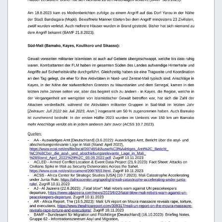
Am 18.8.2023 kam es Medienberichten zufolge zu einem Angriff auf das Dorf Yarou in der Nähe 
der Stadt Bandiagara (Mopti). Bewaffnete Männer töteten bei dem Angriff mindestens 23 Zivilisten,  
zwölf wurden verletzt. Auch mehrere Häuser wurden in Brand gesteckt. Bisher hat sich niemand zu 
dem Angriff bekannt (BAMF 21.8.2023).
Süd-Mali (Bamako, Kayes, Koulikoro und Sikasso):
Gewalt vonseiten militanter Islamisten ist auch auf Gebiete übergeschwappt, welche bis dato ruhig 
waren. Kombattanten der FLM haben im gesamten Süden des Landes aufwendige Hinterhalte und 
Angriffe auf Sicherheitskräfte durchgeführt. Gleichzeitig haben sie eine Tragweite und Koordination 
an den Tag gelegt, die eher für ihre Aktivitäten in Nord- und Zentral-Mali typisch sind. Anschläge in  
Kayes, in der Nähe der südwestlichen Grenzen zu Mauretanien und dem Senegal, kamen in den  
letzten zehn Jahren selten vor, aber das beginnt sich zu ändern - in Kayes, die Region, welche in 
der Vergangenheit am wenigsten von islamistischer Gewalt betroffen war, hat sich die Zahl der 
Attacken   verdreifacht,   während   die  Aktivitäten   militanter   Gruppen   in   Süd-Mali   im   letzten   Jahr 
[
Zeitraum: Juli 2022 bis Juli 2023, Anm.
] insgesamt um 50 % zugenommen haben. Auch Bamako 
ist zunehmend bedroht: In der ersten Hälfte 2023 wurden im Umkreis von 150 km um Bamako  
mehr Anschläge verübt als in jedem anderen Jahr zuvor (ACSS 10.7.2023).
Quellen:
-
AA - Auswärtiges Amt [Deutschland] (3.6.2022): Auswärtiges Amt, Bericht über die asyl- und 
abschiebungsrelevante Lage in Mali (Stand: April 2022), 
https://www.ecoi.net/en/file/local/2074954/Ausw%C3%A4rtiges_Amt%2C_Bericht_
%C3%BCber_die_asyl-_und_abschiebungsrelevante_Lage_in_Mali_
%28Stand_April_2022%29%2C_03.06.2022.pdf
, Zugriff 10.11.2023
-
ACLED - Armed Conflict Location & Event Data Project (21.9.2023): Fact Sheet: Attacks on 
Civilians Spike in Mali as Security Deteriorates Across the Sahel, 
https://www.ecoi.net/en/document/2097659.html
, Zugriff 10.11.2023
-
ACSS - Africa Center for Strategic Studies [USA] (10.7.2023); Mali Catastrophe Accelerating 
under Junta Rule, 
https://africacenter.org/spotlight/mali-catastrophe-accelerating-under-junta-
rule/
, Zugriff 10.11.2023
-
AJ - Al Jazeera (22.6.2023): „Fatal blow“: Mali rebels warn against UN peacekeepers 
departure, 
https://www.aljazeera.com/news/2023/6/22/fatal-blow-mali-rebels-warn-against-un-
peacekeepers-departure
, Zugriff 10.11.2023
-
AR - Africa Report, The (16.5.2023): Mali: UN report on Moura massacre reveals rape, torture, 
and executions, 
https://www.theafricareport.com/309317/mali-un-report-on-the-moura-massacre-
reveals-rape-torture-and-executions/
, Zugriff 10.11.2023
-
BAMF - Bundesamt für Migration und Flüchtlinge [Deutschland] (16.10.2023): Briefing Notes. 
Gruppe 62 - Informationszentrum Asyl und Migration, 