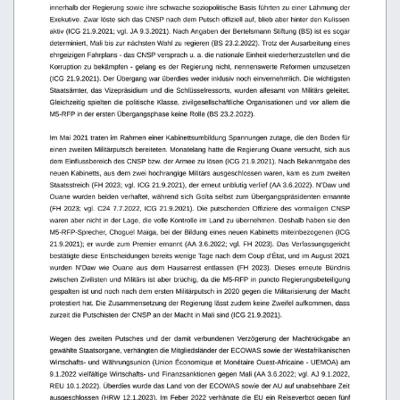
innerhalb der Regierung sowie ihre schwache soziopolitische Basis führten zu einer Lähmung der 
Exekutive. Zwar löste sich das CNSP nach dem Putsch offiziell auf, blieb aber hinter den Kulissen  
aktiv (ICG 21.9.2021; vgl. JA 9.3.2021). Nach Angaben der Bertelsmann Stiftung (BS) ist es sogar 
determiniert, Mali bis zur nächsten Wahl zu regieren (BS 23.2.2022). Trotz der Ausarbeitung eines 
ehrgeizigen Fahrplans - das CNSP versprach u. a. die nationale Einheit wiederherzustellen und die 
Korruption zu bekämpfen - gelang es der Regierung nicht, nennenswerte Reformen umzusetzen 
(ICG 21.9.2021). Der Übergang war überdies weder inklusiv noch einvernehmlich. Die wichtigsten 
Staatsämter, das Vizepräsidium und die Schlüsselressorts, wurden allesamt von Militärs geleitet. 
Gleichzeitig spielten die politische Klasse, zivilgesellschaftliche Organisationen und vor allem die 
M5-RFP in der ersten Übergangsphase keine Rolle (BS 23.2.2022).
Im Mai 2021 traten im Rahmen einer Kabinettsumbildung Spannungen zutage, die den Boden für 
einen zweiten Militärputsch bereiteten. Monatelang hatte die Regierung Ouane versucht, sich aus 
dem Einflussbereich des CNSP bzw. der Armee zu lösen (ICG 21.9.2021). Nach Bekanntgabe des 
neuen Kabinetts, aus dem zwei hochrangige Militärs ausgeschlossen waren, kam es zum zweiten 
Staatsstreich (FH 2023; vgl. ICG 21.9.2021), der erneut unblutig verlief (AA 3.6.2022). N’Daw und 
Ouane wurden beiden verhaftet, während sich  Goïta selbst zum Übergangspräsidenten ernannte 
(FH 2023; vgl. C24 7.7.2022, ICG 21.9.2021). Die putschenden Offiziere des vormaligen CNSP 
waren aber nicht in der Lage, die volle Kontrolle im Land zu übernehmen. Deshalb haben sie den
M5-RFP-Sprecher, Choguel Maïga, bei der Bildung eines neuen Kabinetts miteinbezogenen (ICG 
21.9.2021); er wurde zum Premier ernannt (AA 3.6.2022; vgl. FH 2023). Das Verfassungsgericht 
bestätigte diese Entscheidungen bereits wenige Tage nach dem Coup d’État, und im August 2021 
wurden   N’Daw   wie   Ouane   aus   dem   Hausarrest   entlassen   (FH   2023).   Dieses   erneute   Bündnis 
zwischen Zivilisten und Militärs ist aber brüchig, da die M5-RFP in puncto Regierungsbeteiligung 
gespalten ist und noch nach dem ersten Militärputsch in 2020 gegen die Militarisierung der Macht 
protestiert hat. Die Zusammensetzung der Regierung lässt zudem keine Zweifel aufkommen, dass 
zurzeit die Putschisten der CNSP an der Macht in Mali sind (ICG 21.9.2021).
Wegen  des   zweiten   Putsches   und   der   damit   verbundenen   Verzögerung   der   Machtrückgabe   an 
gewählte Staatsorgane, verhängten die Mitgliedsländer der ECOWAS sowie der Westafrikanischen 
Wirtschafts- und Währungsunion (Union Économique et Monétaire Ouest-Africaine - UEMOA) am 
9.1.2022 vielfältige Wirtschafts- und Finanzsanktionen gegen Mali (AA 3.6.2022; vgl. AJ 9.1.2022, 
REU 10.1.2022). Überdies wurde das Land von der ECOWAS sowie der AU auf unabsehbare Zeit 
ausgeschlossen (HRW 12.1.2023). Im Feber 2022 verhängte die EU ein Reiseverbot gegen fünf 