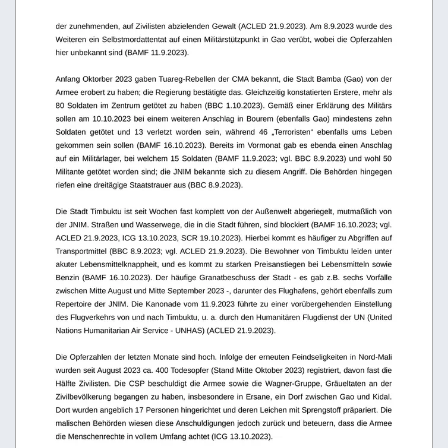
der zunehmenden, auf Zivilisten abzielenden Gewalt (ACLED 21.9.2023). Am 8.9.2023 wurde des
Weiteren ein Selbstmordattentat auf einen Militärstützpunkt in Gao verübt, wobei die Opferzahlen 
hier unbekannt sind (BAMF 11.9.2023).
Anfang Oktorber 2023 gaben Tuareg-Rebellen der CMA bekannt, die Stadt Bamba (Gao) von der 
Armee erobert zu haben; die Regierung bestätigte das. Gleichzeitig konstatierten Erstere, mehr als 
80 Soldaten im Zentrum getötet zu haben (BBC 1.10.2023). Gemäß einer Erklärung des Militärs 
sollen am 10.10.2023 bei einem weiteren Anschlag in Bourem (ebenfalls Gao) mindestens zehn 
Soldaten   getötet   und   13   verletzt   worden   sein,   während   46   „Terroristen“   ebenfalls   ums   Leben 
gekommen sein sollen (BAMF 16.10.2023). Bereits im Vormonat gab es ebenda einen Anschlag 
auf ein Militärlager, bei welchem 15 Soldaten (BAMF 11.9.2023; vgl. BBC 8.9.2023) und wohl 50 
Militante getötet worden sind; die JNIM bekannte sich zu diesem Angriff. Die Behörden hingegen 
riefen eine dreitägige Staatstrauer aus (BBC 8.9.2023).
Die Stadt Timbuktu ist seit Wochen fast komplett von der Außenwelt abgeriegelt, mutmaßlich von 
der JNIM. Straßen und Wasserwege, die in die Stadt führen, sind blockiert (BAMF 16.10.2023; vgl. 
ACLED 21.9.2023, ICG 13.10.2023, SCR 19.10.2023). Hierbei kommt es häufiger zu Abgriffen auf 
Transportmittel (BBC 8.9.2023; vgl. ACLED 21.9.2023). Die Bewohner von Timbuktu leiden unter 
akuter Lebensmittelknappheit, und es kommt zu starken Preisanstiegen bei Lebensmitteln sowie 
Benzin (BAMF 16.10.2023). Der häufige Granatbeschuss der Stadt - es gab z.B. sechs Vorfälle 
zwischen Mitte August und Mitte September 2023 -, darunter des Flughafens, gehört ebenfalls zum
Repertoire der JNIM. Die Kanonade vom 11.9.2023 führte zu einer vorübergehenden Einstellung 
des Flugverkehrs von und nach Timbuktu, u. a. durch den Humanitären Flugdienst der UN (United 
Nations Humanitarian Air Service - UNHAS) (ACLED 21.9.2023).
Die Opferzahlen der letzten Monate sind hoch. Infolge der erneuten Feindseligkeiten in Nord-Mali 
wurden seit August 2023 ca. 400 Todesopfer (Stand Mitte Oktober 2023) registriert, davon fast die 
Hälfte Zivilisten. Die CSP beschuldigt die Armee sowie die Wagner-Gruppe, Gräueltaten an der 
Zivilbevölkerung begangen zu haben, insbesondere in Ersane, ein Dorf zwischen Gao und Kidal. 
Dort wurden angeblich 17 Personen hingerichtet und deren Leichen mit Sprengstoff präpariert. Die 
malischen Behörden wiesen diese Anschuldigungen jedoch zurück und beteuern, dass die Armee 
die Menschenrechte in vollem Umfang achtet (ICG 13.10.2023).