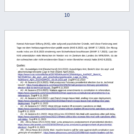
10
Konrad-Adenauer-Stiftung (KAS), oder aufgrund populistischer Gründe, weil diese Forderung zwei
Tage vor dem Verfassungsreferendum publik wurde (KAS 6.2023; vgl. BAMF 3.7.2023). Der Abzug 
wurde indes am 30.6.2023 einstimmig vom Sicherheitsrat beschlossen (BAMF 3.7.2023). Laut der 
KAS unterstützten  viele Menschen im Norden wie im Zentrum des Landes die MINUSMA, da sie 
den schwachen oder nicht existierenden Staat in vielen Bereichen ersetzt hatte (KAS 6.2023).
Quellen:
-
AA - Auswärtiges Amt [Deutschland] (3.6.2022): Auswärtiges Amt, Bericht über die asyl- und 
abschiebungsrelevante Lage in Mali (Stand: April 2022), 
https://www.ecoi.net/en/file/local/2074954/Ausw%C3%A4rtiges_Amt%2C_Bericht_
%C3%BCber_die_asyl-_und_abschiebungsrelevante_Lage_in_Mali_
%28Stand_April_2022%29%2C_03.06.2022.pdf
, Zugriff 6.11.2023
-
AJ - Al Jazeera (25.9.2023): Mali postpones February presidential election due to „technical 
issues“, 
https://www.aljazeera.com/news/2023/9/25/mali-postpones-february-presidential-
election-due-to-technical-issues
, Zugriff 6.11.2023
-
AJ - Al Jazeera (23.6.2023): Malians approve amendments to constitution in referendum, 
https://www.aljazeera.com/news/2023/6/23/mali-approves-constitutional-amendments-in-a-
referendum
, Zugriff 6.11.2023
-
AJ - Al Jazeera (16.8.2022): Last French troops leave Mali, ending nine-year deployment, 
https://www.aljazeera.com/news/2022/8/16/last-french-troops-leave-mali-ending-nine-year-
deployment
, Zugriff 6.11.2023
-
AJ - Al Jazeera (3.7.2022): West African leaders lift economic sanctions on Mali, 
https://www.aljazeera.com/news/2022/7/3/west-african-leaders-lift-economic-sanctions-on-mali
, 
Zugriff 6.11.2023
-
AJ - Al Jazeera (9.1.2022): West Africa bloc ECOWAS hits Mali with sanctions after poll delay, 
https://www.aljazeera.com/news/2022/1/9/west-africa-bloc-ecowas-hits-mali-with-sanctions-after-
poll-delay
, Zugriff 6.11.2023
-
AN - Africa News (25.9.2023): Mali: junta announces postponement of presidential election, 
https://www.africanews.com/2023/09/25/mali-junta-announces-postponement-of-presidential-
election/
, Zugriff 6.11.2023 
-
AN - Africa News (8.3.2023): Mali: muslim leaders call for vote against draft constitution over 
„principle of secularism“, 
https://www.africanews.com/2023/03/08/mali-muslim-leaders-call-for-