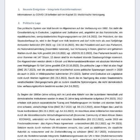
 1.
Neueste Ereignisse – Integrierte Kurzinformationen
Informationen zu COVID-19 befinden sich im Kapitel 23. Medizinische Versorgung.
 2.
Politische Lage
D
as politische System von Mali beruht im Allgemeinen auf der Verfassung von 1992. Sie sieht die 
Gewaltenteilung in Exekutive, Legislative und Judikative und, angelehnt an das französische, ein 
republikanisches, semipräsidentielles Regierungssystem vor (AA 3.6.2022). Der Präsident, der das 
Staatsoberhaupt ist, wird in der Regel vom Volk bestimmt und darf nicht mehr als zwei fünfjährige
Amtszeiten bekleiden (FH 2023; vgl. CIA 19.10.2023). Wie der Präsident wird auch das Parlament, 
die Nationalversammlung (Assemblée nationale), laut Verfassung in freien, gleichen und geheimen 
Wahlen durch das Volk gewählt (AA 3.6.2022; vgl. USDOS 20.3.2023). Das Parlament besteht aus 
einer Kammer mit 147 Sitzen, 13 davon sind für im Ausland lebende Staatsangehörige reserviert. 
Die Abgeordneten werden direkt in Einzel- und Mehrmandatswahlkreisen mit absoluter Mehrheit in 
zwei Wahlgängen für fünf Jahre gewählt (CIA 19.10.2023). Die politische Lage in Mali ist aber fragil 
(BMZ 25.7.2023), weil die andauernde Unsicherheit sowie politische Spannungen sowohl in 2020 
als auch in 2021 in Militärputschen kulminierten (FH 2023). Seither sind Exekutive wie Legislative 
nicht durch Wahlen legitimiert (BS 23.2.2022). Durch die im Nachgang des ersten Staatsstreichs 
verabschiedete Übergangscharta gibt es zudem staatliche Spitzenorgane, die nicht demokratisch 
bzw. verfassungskonform bestimmt wurden (AA 3.6.2022).
Zu Beginn der 1990er-Jahre vollzog sich im Land eine Abkehr von der autoritären Herrschaft und 
demokratische Institutionen wurden in etwa 20 Jahre lang schrittweise aufgebaut (FH 2023). 2012 
erhoben sich jedoch separatistische Tuareg und Rebellengruppen im Norden und stürzten Mali in 
eine schwere, vielschichtige Krise (BMZ 25.7.2023; vgl. BS 23.2.2022), deren Folgen das Land bis 
heute konfrontieren (BS 23.2.2022; vgl. AA 3.6.2022). Im Anschluss einer militärischen Intervention 
durch die Westafrikanische Wirtschaftsgemeinschaft (Economic Community of West African States 
- ECOWAS), unterstützt von Paris und malischen Streitkräften (BS 23.2.2022), wurde 2015 ein 
Friedensabkommen - das Algiers Peace Agreement - unterzeichnet (BS 23.2.2022; vgl. FH 2023).
Seitdem wurde durch mehrere UN-Missionen versucht, das Land zu stabilisieren, die staatliche 
Autorität   zu   restaurieren   und   die   Zivilbevölkerung   zu   schützen   (BMZ   25.7.2023),   insbesondere 
durch die Multidimensionale Integrierte Stabilisierungsmission der UN in Mali (Multidimensionnelle 