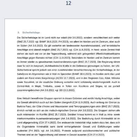
12
 3.
Sicherheitslage
Die Sicherheitslage ist im Land nicht nur volatil (AA 3.6.2022), sondern verschlechtert sich weiter
(BMZ 25.7.2022; vgl. BAMF 30.6.2023, FH 2023), vor allem im Norden und im Zentrum, aber auch 
im Süden (AA 3.6.2022). Es gilt weiterhin ein landesweiter Ausnahmezustand, und terroristische 
Anschläge sind überall möglich (BMZ 25.7.2023; vgl. C24 11.9.2023). In Nord- sowie Zentral-Mali 
stehen sie nach wie vor an der Tagesordnung, während sich gelegentlich öffentlichkeitswirksame 
Anschläge gegen Bamako richten (C24 11.9.2023). Besonders im Norden und im Zentrum kommt 
es immer wieder zu gewaltsamen Auseinandersetzungen (BMZ 25.7.2023). Die Regierung nimmt 
zwar für sich in Anspruch, dschihadistische Kräfte in die Defensive gezwungen zu haben, der UN-
Sicherheitsrat spricht jedoch von einer zunehmenden Verschlechterung der Sicherheitslage, in der 
Sahelzone im Allgemeinen wie in Mali im Speziellen (BAMF 30.6.2023). Im Norden steht das Land 
zudem am Rand eines Bürgerkriegs (ACSS 10.7.2023), und in den Regionen Gao, Kidal, Ménaka 
sowie Taoudénit, ist die staatliche Ordnung weiterhin nicht vollständig wiederhergestellt. Auch in 
Zentral-Mali,   in   Mopti,   Timbuktu,   sowie   in   Teilen   von   Koulikoro   und   Ségou,   ist   sie   partiell 
zusammengebrochen (AA 3.6.2022; vgl. BS 23.2.2022). 
Eine Vielzahl bewaffneter Gruppen operiert in diesen Gebieten und verübt häufig Anschläge, wobei 
die Gewalt allmählich auch auf den Süden übergreift (C24 11.9.2023). Auch entlang der Grenze zu  
Burkina Faso, der Côte d’Ivoire und Mauretanien sind Terrorgruppierungen aktiv (BMZ 25.7.2023); 
ähnlich verhält es sich an der malisch-nigrischen Grenze (AA 3.6.2022). Die Gruppen stehen alle 
auch miteinander im Konflikt (BMZ 25.7.2023). Darüber hinaus kommt es in Mali zu intra- sowie 
interkommunitäre
Auseinandersetzungen
(AA
3.6.2022).
Die
Bedrohung
durch
Kriminalität
ist
im
Land allgegenwärtig (C24 27.4.2022). Die andauernde Instabilität trägt zudem dazu bei, dass sich 
die   Organisierte   Kriminalität   samt   damit   einhergehender   Gewalt   und   Entführungen   weiter 
ausbreitet   (FH   2023;   vgl.   AA  3.6.2022).   Proteste   aufgrund   sozioökonomischer   und   politischer 
Themen sind an der Tagesordnung und können in Gewalt ausarten (C24 27.4.2022).