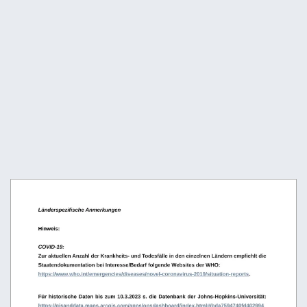
Länderspezifische Anmerkungen
Hinweis:
COVID-19: 
Zur aktuellen Anzahl der Krankheits- und Todesfälle in den einzelnen Ländern empfiehlt die 
Staatendokumentation bei Interesse/Bedarf folgende Websites der WHO: 
https://www.who.int/emergencies/diseases/novel-coronavirus-2019/situation-reports
. 
Für historische Daten bis zum 10.3.2023 s. die Datenbank der Johns-Hopkins-Universität: 
https://gisanddata.maps.arcgis.com/apps/opsdashboard/index.html#/bda7594740fd402994