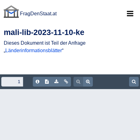
FragDenStaat.at
FragDenStaat.at
mali-lib-2023-11-10-ke
Dieses Dokument ist Teil der Anfrage
„
Länderinformationsblätter
“
Document Info
Show/hide Text
Download PDF
Copy document URL
Zoom out
Zoom in
S