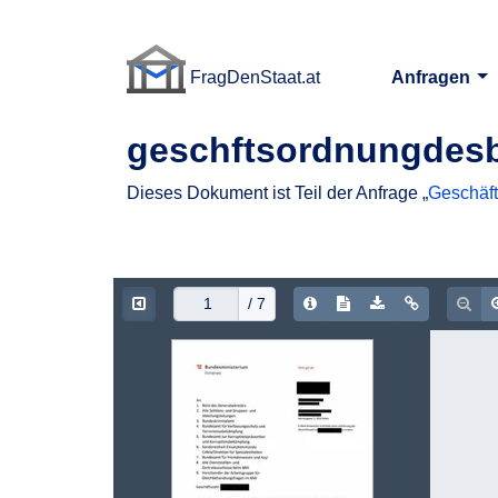
FragDenStaat.at
Anfragen
FragDenStaat.at
geschftsordnungdesb
Dieses Dokument ist Teil der Anfrage „
Geschäft
Document Info
Show/hide Text
Download PDF
Copy doc
Zoo
/ 7