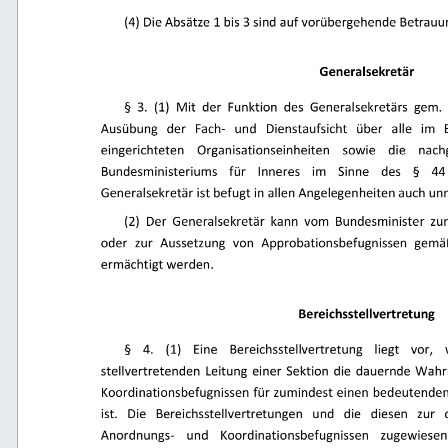
(4) Die Absätze 1 bis 3 sind auf vorübergehende Betra
Generalsekretär 
§  3.  (1)  Mit  der  Funktion  des  Generalsekretärs  gem.  
Ausübung 
der 
Fach- 
und 
Dienstaufsicht 
über 
alle 
im 
eingerichteten 
Organisationseinheiten 
sowie 
die 
nach
Bundesministeriums 
für 
Inneres 
im 
Sinne 
des 
§ 
44
Generalsekretär ist befugt in allen Angelegenheiten auch un
(2)  Der  Generalsekretär  kann  vom  Bundesminister  zur
oder 
zur 
Aussetzung 
von 
Approbationsbefugnissen 
gemä
ermächtigt werden. 
Bereichsstellvertretung 
§ 
4. 
(1) 
Eine 
Bereichsstellvertretung 
liegt 
vor, 
stellvertretenden  Leitung  einer  Sektion  die  dauernde  Wa
Koordinationsbefugnissen für zumindest einen bedeutenden
ist. 
Die 
Bereichsstellvertretungen 
und 
die 
diesen 
zur 
Anordnungs- 
und 
Koordinationsbefugnissen 
zugewiesen