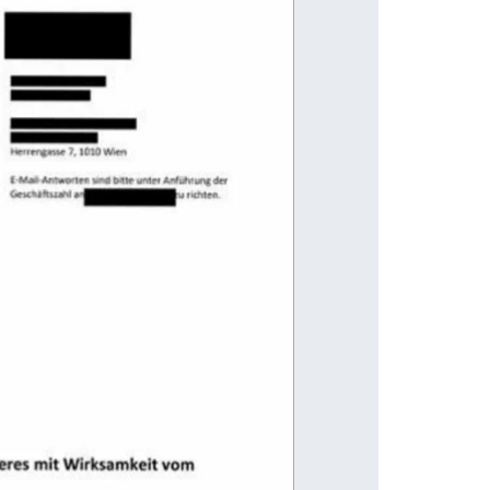
t 
enge  7,101 
Wen inalamt 4. 
enAnore ne  ner Anführer Terrorismusbekämpfun
U sam 
en  im  BMI 