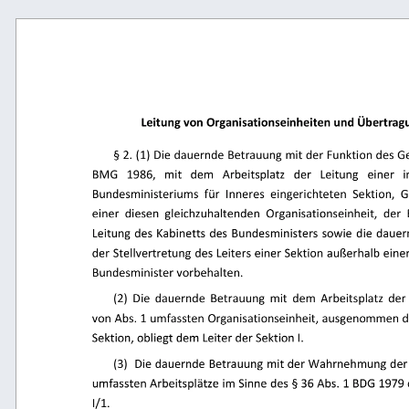
Leitung von Organisationseinheiten und Übertragu
§ 2. (1) Die dauernde Betrauung mit der Funktion des Ge
BMG 
1986, 
mit 
dem 
Arbeitsplatz 
der 
Leitung 
einer 
i
Bundesministeriums  für  Inneres  eingerichteten  Sektion,  G
einer  diesen  gleichzuhaltenden  Organisationseinheit,  der  
Leitung des Kabinetts des Bundesministers sowie  die daue
der Stellvertretung des Leiters einer Sektion außerhalb einer
Bundesminister vorbehalten. 
(2)  Die  dauernde  Betrauung  mit  dem  Arbeitsplatz  der 
von Abs. 1 umfassten Organisationseinheit, ausgenommen die
Sektion, obliegt dem Leiter der Sektion I. 
(3)  Die dauernde Betrauung mit der Wahrnehmung der 
umfassten Arbeitsplätze im Sinne des § 36 Abs. 1 BDG 1979 o
I/1.  