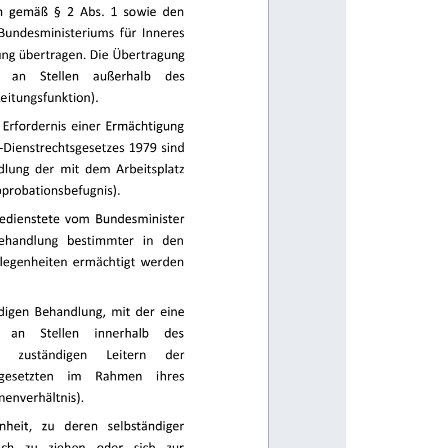
 gemäß  §  2  Abs.  1  sowie  den 
  Bundesministeriums  für  Inneres 
ng übertragen. Die Übertragung 
 
an 
Stellen 
außerhalb 
des 
eitungsfunktion). 
  Erfordernis  einer  Ermächtigung 
n-Dienstrechtsgesetzes  1979  sind 
lung  der  mit  dem  Arbeitsplatz 
probationsbefugnis). 
 Bedienstete  vom  Bundesminister 
ehandlung 
bestimmter 
in 
den 
elegenheiten  ermächtigt  werden 
digen  Behandlung,  mit  der  eine 
an 
Stellen 
innerhalb 
des 
 
zuständigen 
Leitern 
der 
gesetzten 
im 
Rahmen 
ihres 
enverhältnis). 
heit, 
zu 
deren 
selbständiger 