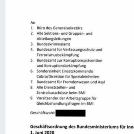
Büro  des  Generalsekretär 2. 
Alle  Sektions- 
und  Gruppen-  und. Arelungitungen Jundes
Bundesa am 
atunga  und 
& 
> 
Vorsitzender der 
Arbeitsgruppe  für leichbehandlungsfrag
Sescrss 
1.  Juni  2020 