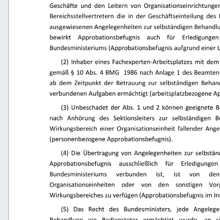
Geschäfte  und  den  Leitern  von  Organisationseinrichtungen 
Bereichsstellvertretern  die  in  der  Geschäftseinteilung  des
ausgewiesenen Angelegenheiten zur selbständigen Behandlu
bewirkt 
Approbationsbefugnis 
auch 
für 
Erledigungen
Bundesministeriums (Approbationsbefugnis aufgrund einer L
(2)  Inhaber  eines  Fachexperten-Arbeitsplatzes  mit  dem
gemäß  §  10  Abs.  4  BMG    1986  nach  Anlage  1  des Beamte
ab  dem  Zeitpunkt  der  Betrauung  zur  selbständigen  Behand
verbundenen Aufgaben ermächtigt (arbeitsplatzbezogene Ap
(3)  Unbeschadet  der  Abs.  1  und  2  können  geeignete 
nach 
Anhörung 
des 
Sektionsleiters 
zur 
selbständigen 
B
Wirkungsbereich  einer  Organisationseinheit  fallender  Ang
(personenbezogene Approbationsbefugnis). 
(4)  Die  Übertragung  von  Angelegenheiten  zur  selbstän
Approbationsbefugnis 
ausschließlich 
für 
Erledigungen 
Bundesministeriums 
verbunden 
ist, 
ist 
von 
den
Organisationseinheiten 
oder 
von 
den 
sonstigen 
Vor
Wirkungsbereiches zu verfügen (Approbationsbefugnis im Inn
(5) 
Das 
Recht 
des 
Bundesministers, 
jede 
Angelegen