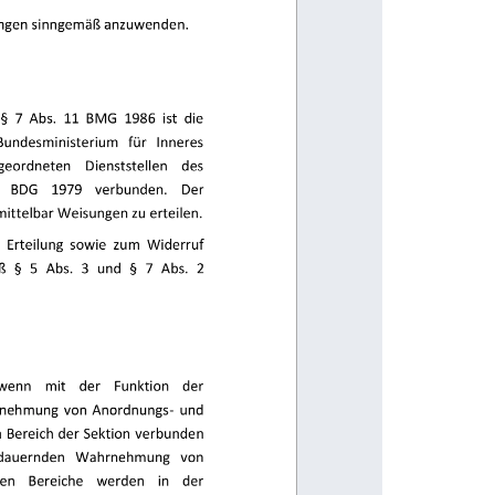
uungen sinngemäß anzuwenden. 
§  7  Abs.  11  BMG  1986  ist  die 
Bundesministerium 
für 
Inneres 
geordneten 
Dienststellen 
des 
 
BDG 
1979 
verbunden. 
Der 
mittelbar Weisungen zu erteilen. 
  Erteilung  sowie  zum  Widerruf 
ß 
§ 
5 
Abs.  3 
und 
§ 
7 
Abs.  2 
wenn 
mit 
der 
Funktion 
der 
hrnehmung  von  Anordnungs-  und 
 Bereich der Sektion verbunden 
dauernden 
Wahrnehmung 
von 
en 
Bereiche 
werden 
in 
der 