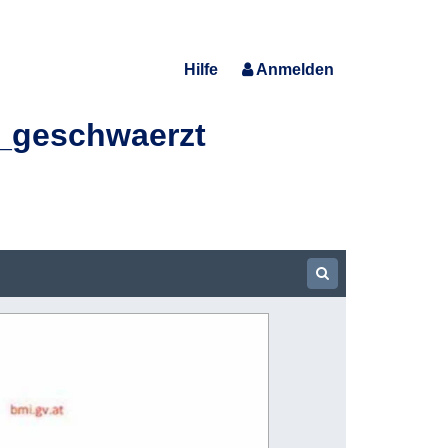
Hilfe
Anmelden
_geschwaerzt
Show Searchbar
bmigvat Inneres 