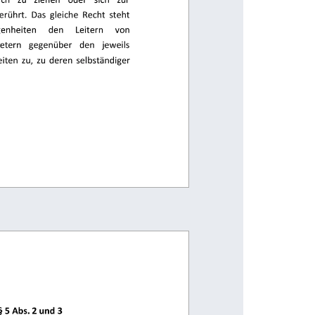
ich 
zu 
ziehen 
oder 
sich 
zur 
ührt.  Das  gleiche  Recht  steht 
enheiten 
den 
Leitern 
von 
etern 
gegenüber 
den 
jeweils 
ten  zu,  zu  deren  selbständiger 
5 Abs. 2 und 3 