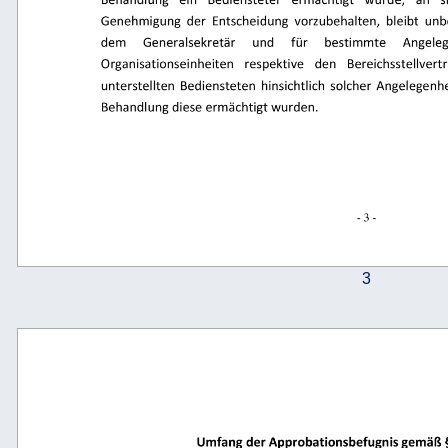
Behandlung 
ein 
Bediensteter 
ermächtigt 
wurde, 
an 
s
Genehmigung  der  Entscheidung  vorzubehalten,  bleibt  unber
dem 
Generalsekretär 
und 
für 
bestimmte 
Angeleg
Organisationseinheiten 
respektive 
den 
Bereichsstellvertr
unterstellten  Bediensteten  hinsichtlich  solcher  Angelegenhei
Behandlung diese ermächtigt wurden. 
- 3 - 
3
Umfang der Approbationsbefugnis gemäß § 