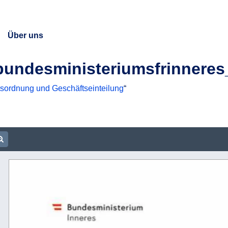
Über uns
undesministeriumsfrinneres
sordnung und Geschäftseinteilung
“
ument URL
m out
Zoom in
= 
Bundesministerium 