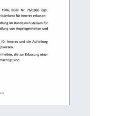
1986, 
BGBI. 
Nr.  76/1986  idF. (BMG  1986), 
is 
ü Inneres,  insbesondere  die  Befugnis  zur  selbs
für  Inneres  und 
die  Aufteilung. der 
ie  zur  Erlassung  einer 