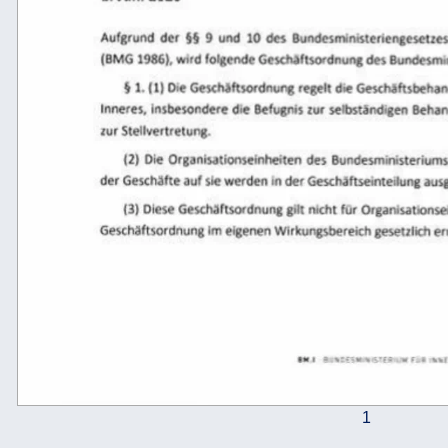
‚Aufgrund  der 
55 
9  und 
10  des  Bundesministeriengesetzes 
sı 
ar 
(2)  Die  Organisationseinheiten  des  Bundesministeriums 
1