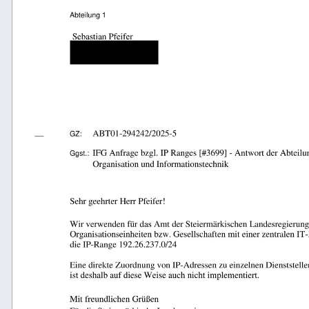
            
                                         
  
                       
  
   
 
                                                      
      
                                                         