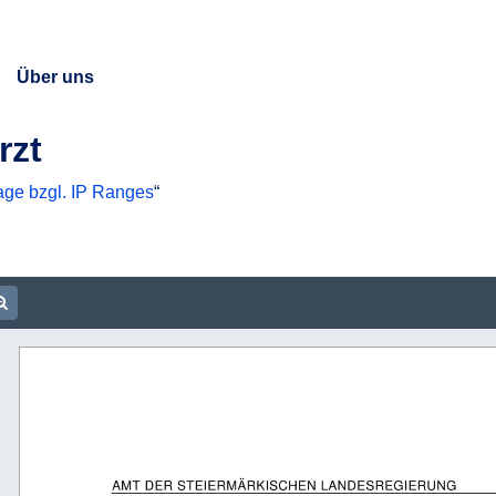
Über uns
rzt
age bzgl. IP Ranges
“
ument URL
m out
Zoom in
  
                                        
 