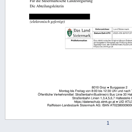
                            
1