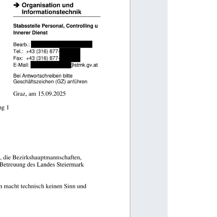
                                      
 
 
 
                                                    
                       
                                                 
 
                                                          
                    
                                                
                                                                          