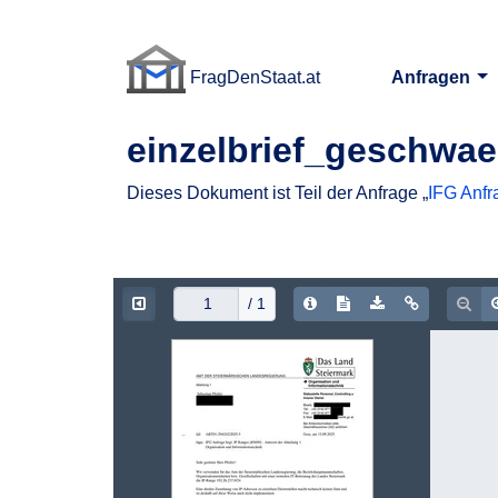
FragDenStaat.at
Anfragen
FragDenStaat.at
einzelbrief_geschwae
Dieses Dokument ist Teil der Anfrage „
IFG Anfr
Document Info
Show/hide Text
Download PDF
Copy doc
Zoo
/ 1