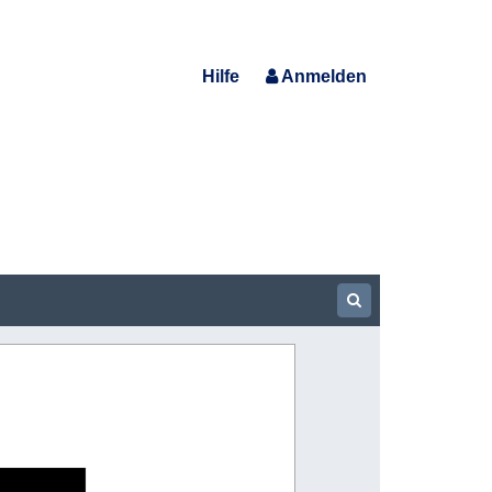
Hilfe
Anmelden
Show Searchbar
                       