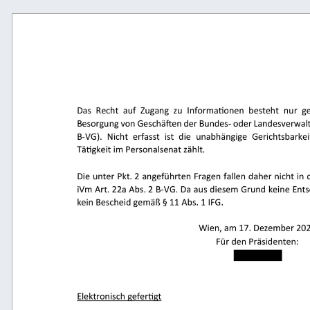
                                                     
                                                    
                       
                         