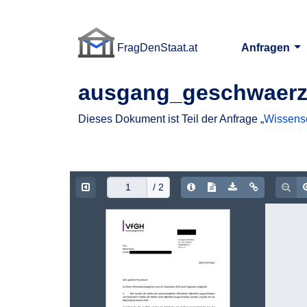
FragDenStaat.at
Anfragen
FragDenStaat.at
ausgang_geschwaerz
Dieses Dokument ist Teil der Anfrage „
Wissensc
Document Info
Show/hide Text
Download PDF
Copy doc
Zoo
/ 2