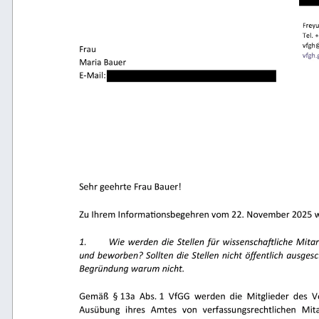
     
                                             
 
                         
                                                  
   
                                              
                                                     