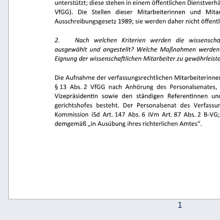
   
                                             
                                                    
1