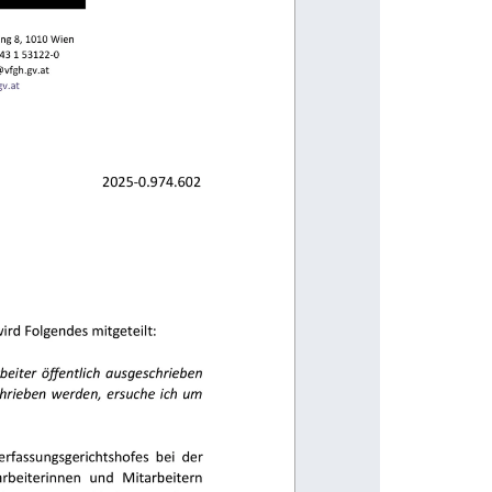
                                                              
        
               
                             
                                                                     
                                                                       