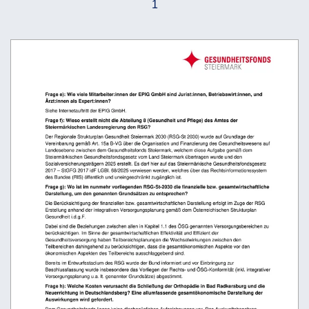
1
Frage e): Wie viele Mitarbeiter:innen der EPIG GmbH sind Jurist:innen, Betriebswirt:innen, und 
Ärzt:innen als Expert:innen? 
Siehe Internetauftritt der EPIG GmbH. 
Frage f): Wieso erstellt nicht die Abteilung 8 (Gesundheit und Pflege) des Amtes der 
Steiermärkischen Landesregierung den RSG?
Der Regionale Strukturplan Gesundheit Steiermark 2030 (RSG-St 2030) wurde auf Grundlage der 
Vereinbarung gemäß Art. 15a B-VG über die Organisation und Finanzierung des Gesundheitswesens auf 
Landesebene zwischen dem Gesundheitsfonds Steiermark, welchem diese Aufgabe gemäß dem 
Steiermärkischen Gesundheitsfondsgesetz vom Land Steiermark übertragen wurde und den 
Sozialversicherungsträgern 2025 erstellt. Es darf hier auf das Steiermärkische Gesundheitsfondsgesetz 
2017 
–
 StGFG 2017 idF LGBl. 68/2025 verwiesen werden, welches über das Rechtsinformationssystem 
des Bundes (RIS) öffentlich und uneingeschränkt zugänglich ist. 
Frage g): Wo ist im nunmehr vorliegenden RSG-St-2030 die finanzielle bzw. gesamtwirtschaftliche 
Darstellung, um den genannten Grundsätzen zu entsprechen? 
Die Berücksichtigung der finanziellen bzw. gesamtwirtschaftlichen Darstellung erfolgt im Zuge der RSG 
Erstellung anhand der integrativen Versorgungsplanung gemäß dem Österreichischen Strukturplan 
Gesundheit i.d.g.F. 
Dabei sind die Beziehungen zwischen allen in Kapitel 1.1 des ÖSG genannten Versorgungsbereichen zu 
berücksichtigen. Im Sinne der gesamtwirtschaftlichen Effektivität und Effizient der 
Gesundheitsversorgung haben Teilbereichsplanungen die Wechselwirkungen zwischen den 
Teilbereichen dahingehend zu berücksichtigen, dass die gesamtökonomischen Aspekte vor den 
ökonomischen Aspekten des Teilbereichs ausschlaggebend sind. 
Bereits im Entwurfsstadium des RSG wurde der Bund informiert und vor Einbringung zur 
Beschlussfassung wurde insbesondere das Vorliegen der Rechts- und ÖSG-Konformität (inkl. integrativer 
Versorgungsplanung u.a. lt. genannter Grundsätze) abgestimmt.  
Frage h): Welche Kosten verursacht die Schließung der Orthopädie in Bad Radkersburg und die 
Neuerrichtung in Deutschlandsberg? Eine allumfassende gesamtökonomische Darstellung der 
Auswirkungen wird gefordert.  