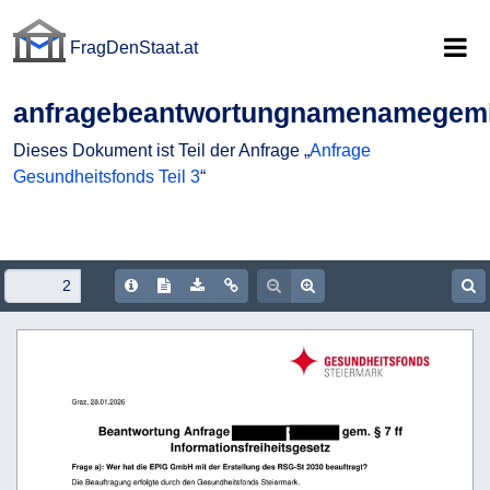
FragDenStaat.at
FragDenStaat.at
anfragebeantwortungnamenamegemi
Dieses Dokument ist Teil der Anfrage „
Anfrage
Gesundheitsfonds Teil 3
“
Document Info
Show/hide Text
Download PDF
Copy document URL
Zoom out
Zoom in
S
 
 
                 
 
                     
                             
 
                                                          
                             
 
                                                                  