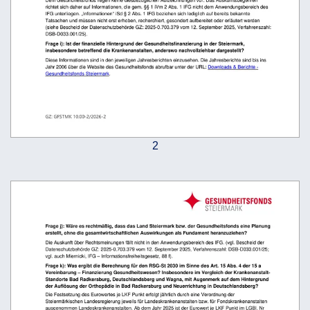
Dem Gesundheitsfonds liegen keine diesbezüglichen Aufzeichnungen vor. Das Auskunftsbegehren 
richtet sich daher auf Informationen, die gem. §§ 1 iVm 2 Abs. 1 IFG nicht dem Anwendungsbereich des 
IFG unterliegen. 
„Informationen“
 iSd § 2 Abs. 1 IFG beziehen sich lediglich auf bereits bekannte 
Tatsachen und müssen nicht erst erhoben, recherchiert, gesondert aufbereitet oder erläutert werden 
(siehe Bescheid der Datenschutzbehörde GZ: 2025-0.703.379 vom 12. September 2025, Verfahrenszahl: 
DSB-D033.001/25). 
Frage i): Ist der finanzielle Hintergrund der Gesundheitsfinanzierung in der Steiermark, 
insbesondere betreffend die Krankenanstalten, anderswo nachvollziehbar dargestellt? 
Diese Informationen sind in den jeweiligen Jahresberichten einzusehen. Die Jahresberichte sind bis ins 
Jahr 2006 über die Website des Gesundheitsfonds abrufbar unter der URL: 
Downloads & Berichte - 
Gesundheitsfonds Steiermark
.  
GZ: GFSTMK 10.00-2/2026-2
2
Frage j): Wäre es rechtmäßig, dass das Land Steiermark bzw. der Gesundheitsfonds eine Planung 
erstellt, ohne die gesamtwirtschaftlichen Auswirkungen als Fundament heranzuziehen? 
Die Auskunft über Rechtsmeinungen fällt nicht in den Anwendungsbereich des IFG. (vgl. Bescheid der 
Datenschutzbehörde GZ: 2025-0.703.379 vom 12. September 2025, Verfahrenszahl: DSB-D033.001/25; 
vgl. auch Miernicki, IFG 
–
 Informationsfreiheitsgesetz, 88 f). 
Frage k): Was ergibt die Berechnung für den RSG-St 2030 im Sinne des Art. 15 Abs. 4 der 15 a 
–
Vereinbarung 
 Finanzierung Gesundheitswesen? Insbesondere im Vergleich der Krankenanstalt-
Standorte Bad Radkersburg, Deutschlandsberg und Wagna, mit Augenmerk auf dem Hintergrund 
der Auflösung der Orthopädie in Bad Radkersburg und Neuerrichtung in Deutschlandsberg? 
Die Festsetzung des Eurowertes je LKF Punkt erfolgt jährlich durch eine Verordnung der 
Steiermärkischen Landesregierung jeweils für Landeskrankenanstalten bzw. für Fondskrankenanstalten 
ausgenommen Landeskrankenanstalten. Ab dem Jahr 2025 ist der Eurowert je LKF Punkt im LGBl. Nr 