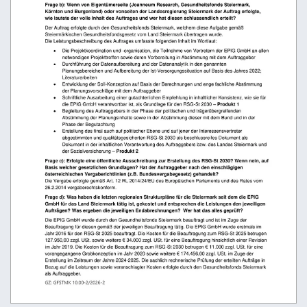
                                      
                                       
                                      
                
                     
                                                             
                                      
           
                                                                                                                   
   
                                                                                                               
                                                                                                                
                                                                                                            
                                                                                                                 
    
                                                                                                              
                                                                                                               
 
                                       
               
                
                                                      
            
                      
                         
                 
                   
                           
           
                                      
                                                
              
                     
                                           
                      
                 
                                  
           
                              
                 
                                
 
                                                                                                                      
                          
 