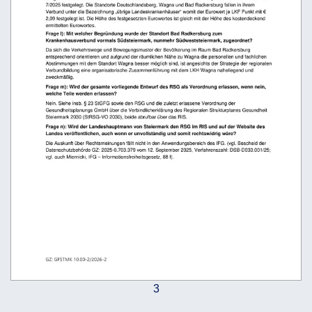
7/2025 festgelegt. Die Standorte Deutschlandsberg, Wagna und Bad Radkersburg fallen in ihrem 
Verbund unter die Bezeichnung 
„übrige
Landeskrankenhäuser“
 womit der Eurowert je LKF Punkt mit 
€
2,09 festgelegt ist. Die Höhe des festgesetzten Eurowertes ist gleich mit der Höhe des kostendeckend 
ermittelten Eurowertes. 
Frage l): Mit welcher Begründung wurde der Standort Bad Radkersburg zum 
Krankenhausverbund vormals Südsteiermark, nunmehr Südweststeiermark, zugeordnet? 
Da sich die Verkehrswege und Bewegungsmuster der Bevölkerung im Raum Bad Radkersburg 
entsprechend orientieren und aufgrund der räumlichen Nähe zu Wagna die personellen und fachlichen 
Abstimmungen mit dem Standort Wagna besser möglich sind, ist angesichts der Strategie der regionalen 
Verbundbildung eine organisatorische Zusammenführung mit dem LKH Wagna naheliegend und 
zweckmäßig. 
Frage m): Wird der gesamte vorliegende Entwurf des RSG als Verordnung erlassen, wenn nein, 
welche Teile werden erlassen?  
Nein. Siehe insb. § 23 StGFG sowie den RSG und die zuletzt erlassene Verordnung der 
Gesundheitsplanungs GmbH über die Verbindlicherklärung des Regionalen Strukturplanes Gesundheit 
Steiermark 2030 (StRSG-VO 2030), beide abrufbar über das RIS. 
Frage n): Wird der Landeshauptmann von Steiermark den RSG im RIS und auf der Website des 
Landes veröffentlichen, auch wenn er unvollständig und somit rechtswidrig wäre? 
Die Auskunft über Rechtsmeinungen fällt nicht in den Anwendungsbereich des IFG. (vgl. Bescheid der 
Datenschutzbehörde GZ: 2025-0.703.379 vom 12. September 2025, Verfahrenszahl: DSB-D033.001/25; 
vgl. auch Miernicki, IFG 
–
 Informationsfreiheitsgesetz, 88 f). 
GZ: GFSTMK 10.00-2/2026-2
3