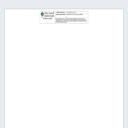
Unterzeichner
Land Steiermark
Datum/Zeit-UTC
2026-03-20T10:29:43+01:00
Prüfinformation
Das elektronische Original dieses Dokumentes wurde
amtssigniert. Hinweise zur Prüfung dieser elektronischen
Signatur bzw. der Echtheit des Ausdrucks finden Sie unter
https://as.stmk.gv.at