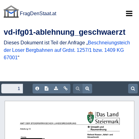
FragDenStaat.at
FragDenStaat.at
vd-ifg01-ablehnung_geschwaerzt
Dieses Dokument ist Teil der Anfrage „
Beschneiungsteich
der Loser Bergbahnen auf Grdst. 1257/1 bzw. 1409 KG
67001
“
Document Info
Show/hide Text
Download PDF
Copy document URL
Zoom out
Zoom in
S
 
 
                                         
 
                        
 
             
 
                     
                                          
 