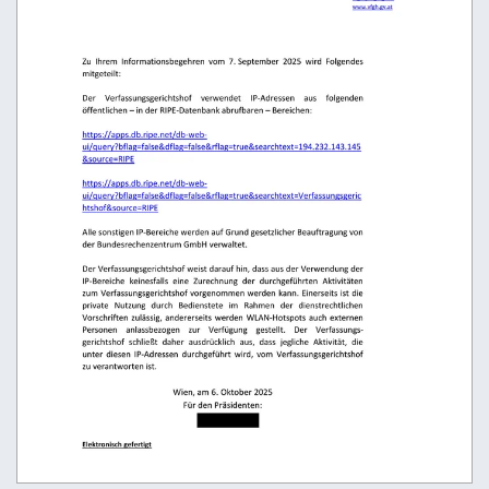
                                                                                           
                                                   
                                       
 
                                                                                                
                                                
                                                     
  
                       
 