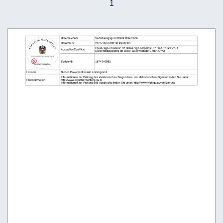
1
Unterzeichner
Verfassungsgerichtshof Österreich
Datum/Zeit
2025-10-06T09:30:49+02:00
CN=a-sign-corporate-07,OU=a-sign-corporate-07,O=A-Trust Ges. f.
Aussteller-Zertifikat
Sicherheitssysteme im elektr. Datenverkehr GmbH,C=AT
Serien-Nr.
1974040582
Hinweis
Dieses Dokument wurde amtssigniert.
Informationen zur Prüfung des elektronischen Siegels bzw. der elektronischen Signatur finden Sie unter:
Prüfinformation
http://www.signaturpruefung.gv.at
Informationen zur Prüfung des Ausdrucks finden Sie unter: http://www.vfgh.gv.at/verifizierung