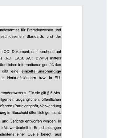
Bundesamtes  für  Fremdenwesen  und 
beschlossenen 
Standards 
und 
der 
 ein COI-Dokument, das beruhend auf 
  (RD,  EASt,  ASt,  BVwG)  mittels 
fentlichen Informationen gemäß den 
 
gibt 
eine 
einzelfallunabhängige 
in 
Herkunftsländern 
bzw. 
in 
EU-
remdenwesens. Für sie gilt § 5 Abs. 
  allgemein  zugänglichen,  öffentlichen 
rfahren (Parteiengehör, Verwendung 
ung im Bescheid öffentlich gemacht. 
n und Gerichte entworfen worden. In 
he Verwertbarkeit in Entscheidungen 
ndestens 
einer 
Quelle 
belegt; 
aus 