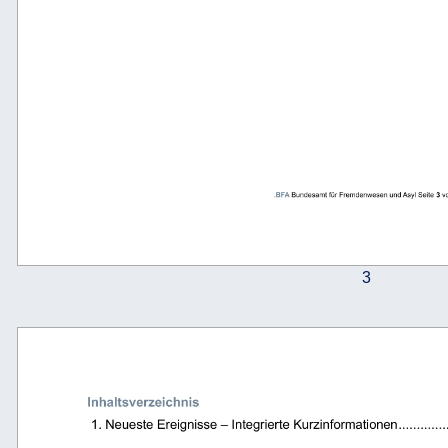
.
BFA 
Bundesamt für Fremdenwesen und Asyl Seite 
3
 v
3
Inhaltsverzeichnis 
 1. Neueste Ereignisse 
–
 Integrierte Kurzinformationen ....................