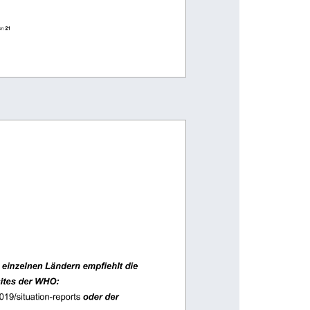
on 
21
 einzelnen Ländern empfiehlt die 
ites der WHO: 
19/situation-reports
 oder der 