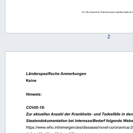
.
BFA 
Bundesamt für Fremdenwesen und Asyl Seite 
2
 v
2
Länderspezifische Anmerkungen
Keine 
Hinweis: 
COVID-19: 
Zur aktuellen Anzahl der Krankheits- und Todesfälle in den
Staatendokumentation bei Interesse/Bedarf folgende Webs
https://www.who.int/emergencies/diseases/novel-coronavirus-20