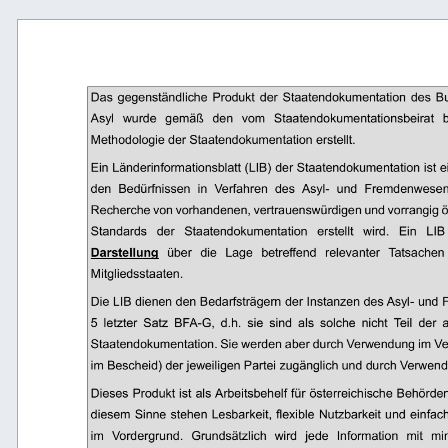
Das  gegenständliche  Produkt  der  Staatendokumentation  des  
Asyl 
wurde 
gemäß 
den 
vom 
Staatendokumentationsbeirat 
Methodologie der Staatendokumentation erstellt. 
Ein Länderinformationsblatt (LIB) der Staatendokumentation ist
den  Bedürfnissen  in  Verfahren  des  Asyl-  und  Fremdenwesens
Recherche von vorhandenen, vertrauenswürdigen und vorrangig öf
Standards 
der 
Staatendokumentation 
erstellt 
wird. 
Ein 
LIB
Darstellung
über 
die 
Lage 
betreffend 
relevanter 
Tatsachen 
Mitgliedsstaaten. 
Die LIB dienen den Bedarfsträgern der Instanzen des Asyl- und F
5  letzter  Satz  BFA-G,  d.h.  sie  sind  als  solche  nicht  Teil  der
Staatendokumentation. Sie werden aber durch Verwendung im Ve
im Bescheid) der jeweiligen Partei zugänglich und durch Verwend
Dieses Produkt ist als Arbeitsbehelf für österreichische Behörde
diesem Sinne stehen Lesbarkeit, flexible Nutzbarkeit und einfac
im 
Vordergrund. 
Grundsätzlich 
wird 
jede 
Information 
mit 
mi