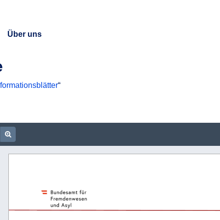
Über uns
e
formationsblätter
“
DF
ocument URL
oom out
Zoom in