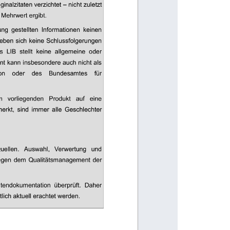
nalzitaten verzichtet 
–
 nicht zuletzt 
 Mehrwert ergibt. 
ng  gestellten  Informationen  keinen 
eben sich keine Schlussfolgerungen 
  LIB  stellt  keine  allgemeine  oder 
t kann insbesondere auch nicht als 
on 
oder 
des 
Bundesamtes 
für 
m 
vorliegenden 
Produkt 
auf 
eine 
erkt,  sind  immer  alle  Geschlechter 
uellen. 
Auswahl, 
Verwertung 
und 
iegen  dem  Qualitätsmanagement  der 
aatendokumentation  überprüft.  Daher 
ich aktuell erachtet werden. 