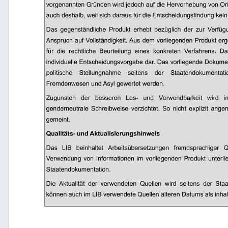
vorgenannten Gründen wird jedoch auf die Hervorhebung von Origi
auch deshalb, weil sich daraus für die Entscheidungsfindung kein
Das  gegenständliche  Produkt  erhebt  bezüglich  der  zur  Verfügu
Anspruch auf Vollständigkeit. Aus dem vorliegenden Produkt erg
für  die  rechtliche  Beurteilung  eines  konkreten  Verfahrens.  Das
individuelle Entscheidungsvorgabe dar. Das vorliegende Dokumen
politische 
Stellungnahme 
seitens 
der 
Staatendokumentati
Fremdenwesen und Asyl gewertet werden. 
Zugunsten 
der 
besseren 
Les- 
und 
Verwendbarkeit 
wird 
i
genderneutrale  Schreibweise  verzichtet.  So  nicht  explizit  angem
gemeint. 
Qualitäts- und Aktualisierungshinweis 
Das 
LIB 
beinhaltet 
Arbeitsübersetzungen 
fremdsprachiger 
Q
Verwendung  von  Informationen  im  vorliegenden  Produkt  unterl
Staatendokumentation. 
Die  Aktualität  der  verwendeten  Quellen  wird  seitens  der  St
können auch im LIB verwendete Quellen älteren Datums als inhaltl