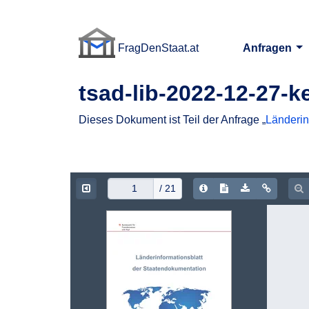
FragDenStaat.at
Anfragen
FragDenStaat.at
tsad-lib-2022-12-27-k
Dieses Dokument ist Teil der Anfrage „
Länderin
Document Info
Show/hide Text
Download P
Copy d
Z
/ 21