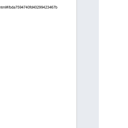
x.html#/bda7594740fd40299423467b