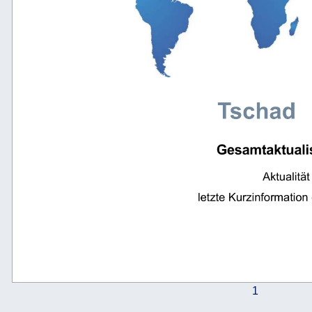
Tschad 
Gesamtaktualis
Aktualitä
letzte Kurzinformatio
1