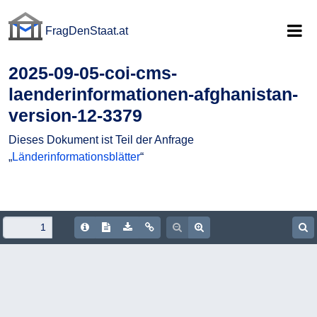
FragDenStaat.at
FragDenStaat.at
2025-09-05-coi-cms-
laenderinformationen-afghanistan-
version-12-3379
Dieses Dokument ist Teil der Anfrage
„
Länderinformationsblätter
“
Document Info
Show/hide Text
Download PDF
Copy document URL
Zoom out
Zoom in
S