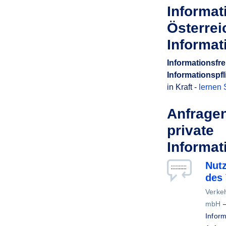
Informat
Österreic
Informat
Informationsfre
Informationspfl
in Kraft -
lernen 
Anfragen
private
Informat
Nut
des
Verke
mbH
Inform