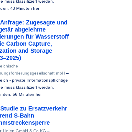
e muss klassifiziert werden,
nden, 43 Minuten her
-Anfrage: Zugesagte und
getär abgelehnte
erungen für Wasserstoff
ie Carbon Capture,
ization and Storage
23–2025)
reichische
hungsförderungsgesellschaft mbH
–
eich - private Informationspflichtige
e muss klassifiziert werden,
unden, 56 Minuten her
Studie zu Ersatzverkehr
rend S-Bahn
mmstreckensperre
r Linien GmbH & Co KG
–