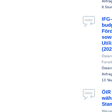
Anfrag
8 Stu
IFG
bud
Förd
sow
Util
(20
Öster
Forsc
Österr
Anfrag
13 St
ÖIR 
wäh
Sta
Wiene