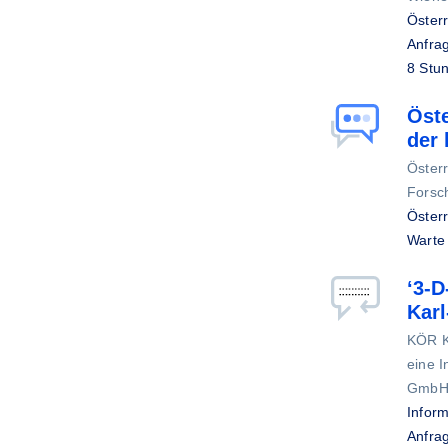
Österr
Anfrag
8 Stu
Öste
der 
Öster
Forsc
Österr
Warte
‘3-D
Karl
KÖR K
eine I
Gmb
Inform
Anfrag