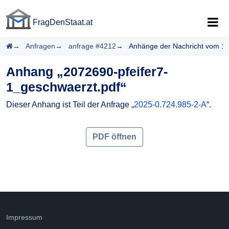
FragDenStaat.at
FragDenStaat.at
Startseite
Anfragen
anfrage #4212
Anhänge der Nachricht vom 1
Anhang „2072690-pfeifer7-
1_geschwaerzt.pdf“
Dieser Anhang ist Teil der Anfrage „
2025-0.724.985-2-A
“.
PDF öffnen
Impressum