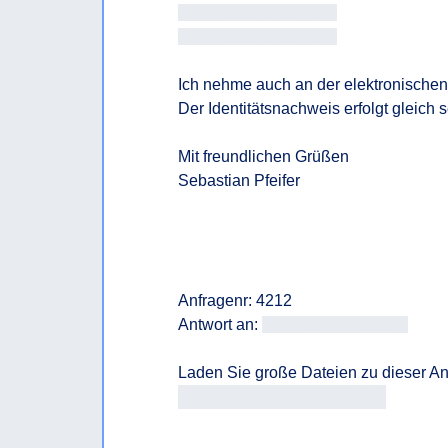
<< Adresse entfernt >>

<< Adresse entfernt >>
Ich nehme auch an der elektronischen Z
Der Identitätsnachweis erfolgt gleich s
Mit freundlichen Grüßen

Sebastian Pfeifer

Anfragenr: 4212

Antwort an: 
<<E-Mail-Adresse>>
https://fragdenstaat.at/a/4212/