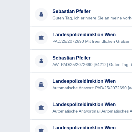
6a. Wie hoch sind die jährlichen Personalkoste
Sebastian Pfeifer
Dieses Begehren wurde Ihnen mit der im Betre
seitens des Bundesministeriums für Inneres (Abt
Das Begehren wurde bis heute nicht beantwortet
Landespolizeidirektion Wien
überschritten ist. Bitte informieren Sie mich 
PAD/25/2072690 Mit freundlichen Grüßen
Begehrens.
Mit freundlichen Grüßen
Sebastian Pfeifer
Landespolizeidirektion Wien
Landespolizeidirektion Wien
Landespolizeidirektion Wien