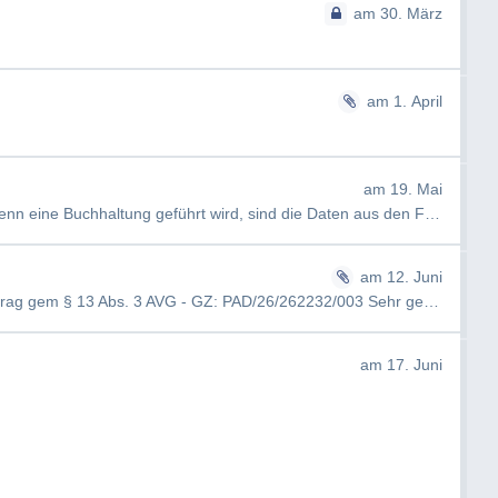
am 30. März
am 1. April
am 19. Mai
AW: PAD/26/262232 [#4212] Guten Tag, wenn eine Buchhaltung geführt wird, sind die Daten aus den Fragen 2 und und …
am 12. Juni
Verfahrensanordnung - Verbesserungsauftrag gem § 13 Abs. 3 AVG - GZ: PAD/26/262232/003 Sehr geehrter Herr Pfeifer!…
am 17. Juni