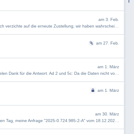
am 3. Feb.
AW: PAD/25/2072690 [#4212] Guten Tag, ich verzichte auf die erneute Zustellung; wir haben wahrscheinlich alle kei…
am 27. Feb.
am 1. März
AW: PAD/26/262232 [#4212] Guten Tag, vielen Dank für die Antwort. Ad 2 und 5c: Da die Daten nicht vorhanden sind…
am 1. März
am 30. März
AW: Automatische Antwortmail [#4212] Guten Tag, meine Anfrage "2025-0.724.985-2-A" vom 18.12.2025 (#4212) wurde v…