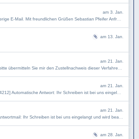
n dieser Einrichtungen?"
am 3. Jan.
ff genannten Geschäftszahl am 30.09.2025
Guten Tag, ich erinnere Sie an meine vorherige E-Mail. Mit freundlichen Grüßen Sebastian Pfeifer Anfragenr: …
eilung III/A/6) zur Bearbeitung abgetreten.
, obwohl die gesetzliche Frist bereits
am 13. Jan.
über den Bearbeitungsstand meines
am 21. Jan.
AW: PAD/25/2072690 [#4212] Guten Tag, bitte übermitteln Sie mir den Zustellnachweis dieser Verfahrensanordnung. …
am 21. Jan.
Automatische Antwort: PAD/25/2072690 [#4212] Automatische Antwort: Ihr Schreiben ist bei uns eingelangt und wird …
am 21. Jan.
Automatische Antwortmail Automatisches Antwortmail: Ihr Schreiben ist bei uns eingelangt und wird bearbeitet. Mi…
am 28. Jan.