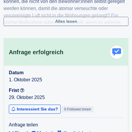
können, die nicht von den Bewohner:innen selbst geregelt
werden können, damit die atomar verseuchte oder
verunreinigte Luft nicht in die Wohnungen gelangt? Ein
Alles lesen
solche Maßnahme wäre dann sinnvoll, wenn es weinige
Tage oder Stunden dauert, bis die verseuchte Luft vom
Wind weggetragen wird.
Anfrage erfolgreich
Datum
1. Oktober 2025
Frist
29. Oktober 2025
Interessiert Sie das?
0 Follower:innen
Anfrage teilen