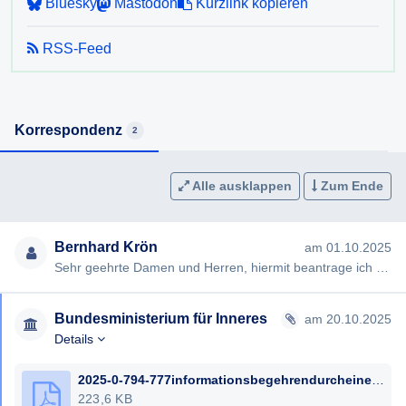
Bluesky
Mastodon
Kurzlink kopieren
RSS-Feed
Korrespondenz
2
Alle ausklappen
Zum Ende
Bernhard Krön
am 01.10.2025
Sehr geehrte Damen und Herren, hiermit beantrage ich gemäß § 7ff Informationsfreiheitsgesetz (IFG) die Erteilung …
Bundesministerium für Inneres
am 20.10.2025
Details
2025-0-794-777informationsbegehrendurcheineprivatperson-strahlenschutzbzw-luftverschmutzung.pdf
223,6 KB