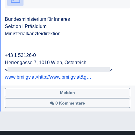
Bundesministerium für Inneres

Sektion I Präsidium

Ministerialkanzleidirektion

+43 1 53126-0

Herrengasse 7, 1010 Wien, Österreich

<
<E-Mail-Adresse>><mailto:<<E-Mail-Adresse>>
www.bmi.gv.at<http://www.bmi.gv.at&g…
Melden
0 Kommentare