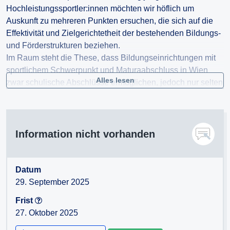
Hochleistungssportler:innen möchten wir höflich um
Auskunft zu mehreren Punkten ersuchen, die sich auf die
Effektivität und Zielgerichtetheit der bestehenden Bildungs-
und Förderstrukturen beziehen.
Im Raum steht die These, dass Bildungseinrichtungen mit
sportlichem Schwerpunkt und Maturaabschluss in Wien
Alles lesen
zwar schulische Abschlüsse ermöglichen, jedoch nur selten
Sportler:innen hervorbringen, die im Anschluss an die
Schulzeit eine professionelle Karriere im
Hochleistungssport – etwa auf internationaler Ebene oder
im Berufssport – erfolgreich weiterverfolgen.
Information nicht vorhanden
Zur objektiven Prüfung dieser Fragestellung ersuchen wir
um Ihre Unterstützung und Stellungnahme zu
nachfolgendem Fragenkatalog. Ziel ist es, Stärken und
Datum
Schwächen der derzeitigen Strukturen zu identifizieren
29. September 2025
sowie mögliche Optimierungspotenziale für eine
Frist
verbesserte duale Karriereförderung aufzuzeigen.
27. Oktober 2025
Fragenkatalog: