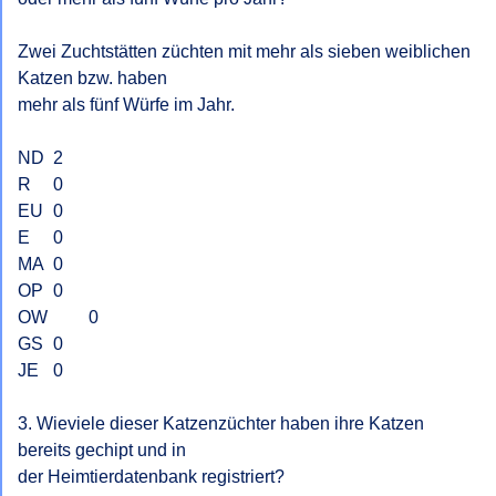
Zwei Zuchtstätten züchten mit mehr als sieben weiblichen 
Katzen bzw. haben

mehr als fünf Würfe im Jahr.

ND 	2

R 	0

EU 	0

E 	0

MA 	0

OP	0

OW 	0

GS 	0

JE 	0

3. Wieviele dieser Katzenzüchter haben ihre Katzen 
bereits gechipt und in

der Heimtierdatenbank registriert?
