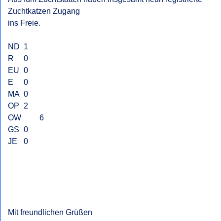
Zuchtkatzen Zugang

ins Freie.

ND 	1

R 	0

EU 	0

E 	0

MA 	0

OP 	2

OW 	6

GS 	0

JE 	0

Mit freundlichen Grüßen