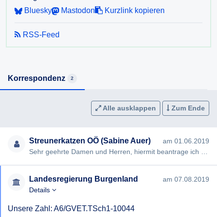
Bluesky
Mastodon
Kurzlink kopieren
RSS-Feed
Korrespondenz
2
Alle ausklappen
Zum Ende
Streunerkatzen OÖ (Sabine Auer)
am 01.06.2019
Sehr geehrte Damen und Herren, hiermit beantrage ich gem § 2 Bgld. AISG die Erteilung folgender Auskunft: 1. Wi…
Landesregierung Burgenland
am 07.08.2019
Details
Unsere Zahl: A6/GVET.TSch1-10044
