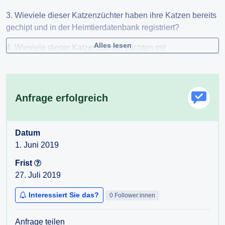
3. Wieviele dieser Katzenzüchter haben ihre Katzen bereits
gechipt und in der Heimtierdatenbank registriert?
Alles lesen
4. Wieviele dieser Katzenzüchter züchten mit
Freigängerkatzen?
4a. Wie hoch ist die Zahl der Katzen die Freigänger sind
und zur Zucht gemeldet sind?
Anfrage erfolgreich
Datum
1. Juni 2019
Frist
27. Juli 2019
Interessiert Sie das?
0 Follower:innen
Anfrage teilen