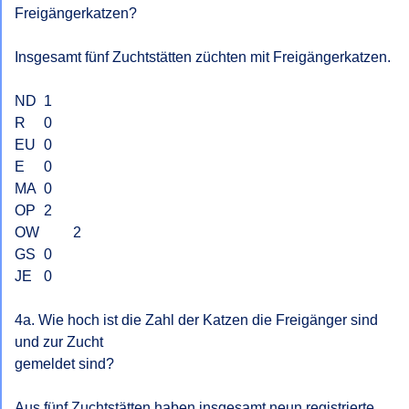
Freigängerkatzen?

Insgesamt fünf Zuchtstätten züchten mit Freigängerkatzen.

ND 	1

R	0

EU 	0

E 	0

MA 	0

OP	2

OW 	2

GS 	0

JE 	0

4a. Wie hoch ist die Zahl der Katzen die Freigänger sind 
und zur Zucht

gemeldet sind?

Aus fünf Zuchtstätten haben insgesamt neun registrierte 