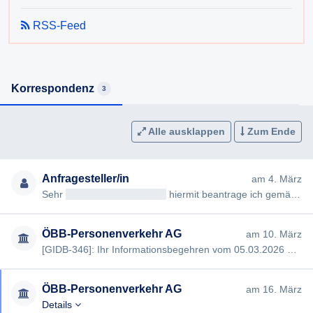
RSS-Feed
Korrespondenz
3
Alle ausklappen
Zum Ende
Anfragesteller/in
am 4. März
Sehr
geehrteAntragsteller/in
hiermit beantrage ich gemäß § 7ff Informationsfreiheitsgesetz (IFG) die Erteilung fo…
ÖBB-Personenverkehr AG
am 10. März
[GIDB-346]: Ihr Informationsbegehren vom 05.03.2026 an die ÖBB-Personenverkehr AG - zusätzliche Informationen erfo…
ÖBB-Personenverkehr AG
am 16. März
Details