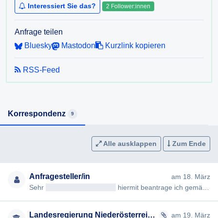
Interessiert Sie das?
2 Follower:innen
3. Sonstige Geldleistungen: Höhe der jeweiligen Beträge,
jeweilige Grundlage der Auszahlung
4. Weitere Unterstützungsleistungen: Art und Umfang
Anfrage teilen
finanzieller, materieller oder immaterieller Unterstützungen
Bluesky
Mastodon
Kurzlink kopieren
Ich ersuche um Übermittlung der Informationen in
RSS-Feed
elektronischer Form.
Korrespondenz
9
Alle ausklappen
Zum Ende
Anfragesteller/in
am 18. März
Sehr
geehrteAntragsteller/in
hiermit beantrage ich gemäß § 7ff Informationsfreiheitsgesetz (IFG) die Erteilung fo…
Landesregierung Niederösterreich
am 19. März