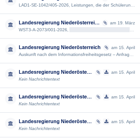
LAD1-SE-1042/405-2026, Leistungen, die der Schülerunion Niederösterreich von 2020 bis 2025 vom Land Niederösterrei…
Landesregierung Niederösterreich
am 19. März
WST3-A-2073/001-2026,
Antragsteller/in Antragsteller/in
vom 
Landesregierung Niederösterreich
am 15. April
Auskunft nach dem Informationsfreiheitsgesetz – Anfrage Nr. 4583 Betreff: Auskunft nach dem Informationsfreiheitsg…
Landesregierung Niederösterreich
am 15. April
Kein Nachrichtentext
Landesregierung Niederösterreich
am 15. April
Kein Nachrichtentext
Landesregierung Niederösterreich
am 15. April
Kein Nachrichtentext