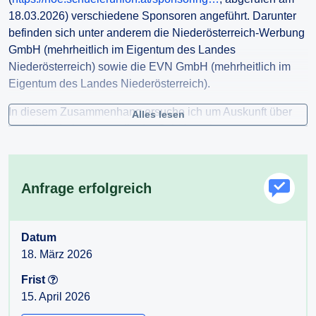
18.03.2026) verschiedene Sponsoren angeführt. Darunter
befinden sich unter anderem die Niederösterreich-Werbung
GmbH (mehrheitlich im Eigentum des Landes
Niederösterreich) sowie die EVN GmbH (mehrheitlich im
Eigentum des Landes Niederösterreich).
In diesem Zusammenhang ersuche ich um Auskunft über
Alles lesen
sämtliche Leistungen, die der Schülerunion
Niederösterreich im Zeitraum von 2020 bis einschließlich
2025 durch das Land Niederösterreich sowie durch
Unternehmen, an denen das Land Niederösterreich
Anfrage erfolgreich
unmittelbar oder mittelbar beteiligt ist, zugeflossen sind.
Konkret ersuche ich um folgende Informationen:
Datum
1. Förderungen: Höhe der gewährten Förderungen,
18. März 2026
jeweilige Rechtsgrundlage bzw. maßgebliche Kriterien für
die Gewährung
Frist
2. Inserate und Werbeschaltungen: Höhe der hierfür
15. April 2026
aufgewendeten Beträge