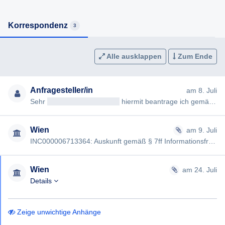
Korrespondenz
3
Alle ausklappen
Zum Ende
Anfragesteller/in
am 8. Juli
Sehr
geehrteAntragsteller/in
hiermit beantrage ich gemäß § 7ff Informationsfreiheitsgesetz (IFG) die Erteilung fo…
Wien
am 9. Juli
INC000006713364: Auskunft gemäß § 7ff Informationsfreiheitsgesetz Sehr
Wien
am 24. Juli
Details
Zeige unwichtige Anhänge