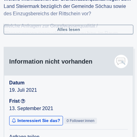
Land Steiermark bezüglich der Gemeinde Söchau sowie
des Einzugsbereichs der Rittschein vor?
Welche Anfragen zur Grundwasserqualität /
Alles lesen
Wasserversorgungsqualität in Söchau bzw. im Raum
Rittschein liegen dem Land Steiermark vor? Was wurde
geantwortet?
Information nicht vorhanden
Datum
19. Juli 2021
Frist
13. September 2021
Interessiert Sie das?
0 Follower:innen
Anfrage teilen