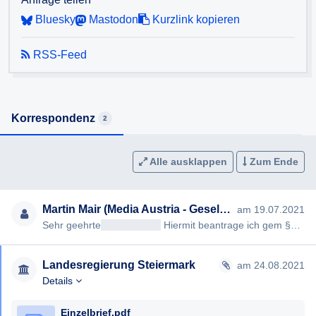
Bluesky
Mastodon
Kurzlink kopieren
RSS-Feed
Korrespondenz
2
Alle ausklappen
Zum Ende
Martin Mair (Media Austria - Gesellschaft für freie Medien, Kultur und Kommunikation)
am 19.07.2021
Sehr geehrte
<< Anrede >>
Hiermit beantrage ich gem §§ 2,3 Steiermärkisches Auskunftspflichtgesetz die Erteilung f…
Landesregierung Steiermark
am 24.08.2021
Details
Einzelbrief.pdf