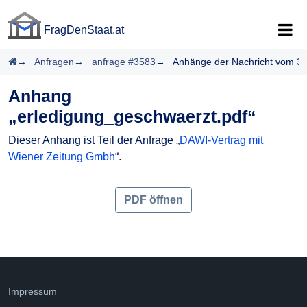
FragDenStaat.at
FragDenStaat.at
Startseite
Anfragen
anfrage #3583
Anhänge der Nachricht vom 3
Anhang
„erledigung_geschwaerzt.pdf“
Dieser Anhang ist Teil der Anfrage „
DAWI-Vertrag mit
Wiener Zeitung Gmbh
“.
PDF öffnen
Impressum