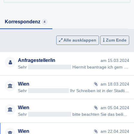
Korrespondenz
4
Alle ausklappen
Zum Ende
Anfragesteller/in
am 15.03.2024
Sehr
geehrteAntragsteller/in
Hiermit beantrage ich gem §§ 2,3 Wiener Auskunftspflichtgesetz die Erteilung folgend…
Wien
am 18.03.2024
Sehr
geehrtAntragsteller/in
Ihr Schreiben ist in der Stadtinformation im Wiener Rathaus eingelangt und wurde an d…
Wien
am 05.04.2024
Sehr
geehrteAntragsteller/in
bitte beachten Sie das beiliegende Dokument/die beiliegenden Dokumente. Mit freundl…
Wien
am 22.04.2024