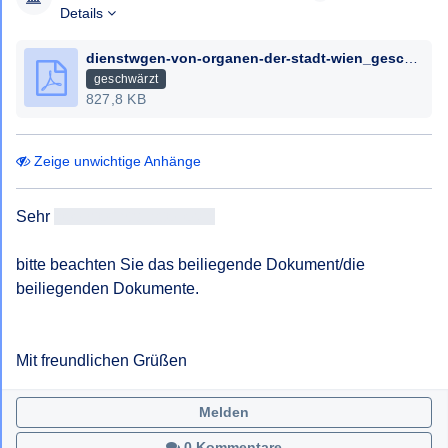
Details
dienstwgen-von-organen-der-stadt-wien_geschwaerzt.pdf
geschwärzt
827,8 KB
Zeige unwichtige Anhänge
Sehr 
geehrteAntragsteller/in
bitte beachten Sie das beiliegende Dokument/die 
beiliegenden Dokumente.

Mit freundlichen Grüßen
Melden
0 Kommentare