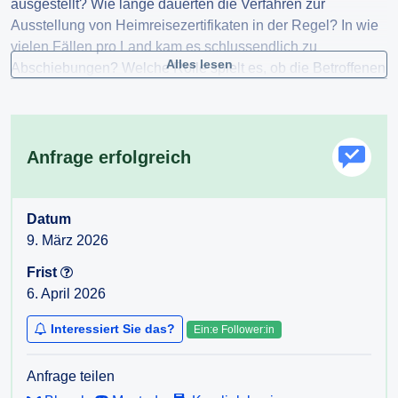
ausgestellt? Wie lange dauerten die Verfahren zur
Ausstellung von Heimreisezertifikaten in der Regel? In wie
vielen Fällen pro Land kam es schlussendlich zu
Alles lesen
Abschiebungen? Welche Rolle spielt es, ob die Betroffenen
bereits in der Vergangenheit über Identitätsdokumente
verfügten bzw. ob diese der Behörde vorliegen?
Anfrage erfolgreich
Datum
9. März 2026
Frist
6. April 2026
Interessiert Sie das?
Ein:e Follower:in
Anfrage teilen