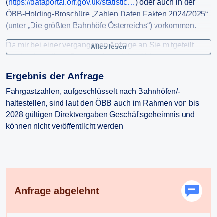
(
https://dataportal.orr.gov.uk/statistic…
) oder auch in der
ÖBB-Holding-Broschüre „Zahlen Daten Fakten 2024/2025“
(unter „Die größten Bahnhöfe Österreichs“) vorkommen.
Da mir bei einer vergangenen Anfrage an Sie mitgeteilt
Alles lesen
wurde, dass diese Daten aufgrund der Wahrung von
Geschäftsgeheimnissen nicht veröffentlicht werden können,
Ergebnis der Anfrage
möchte ich diese Anfrage nun auf die im Rahmen der
Direktvergaben “AT1 Ostregion 2024+”, “AT22 Steiermark
Fahrgastzahlen, aufgeschlüsselt nach Bahnhöfen/-
2024+”, “AT31 Oberösterreich 2024+”, “AT32 Salzburg
haltestellen, sind laut den ÖBB auch im Rahmen von bis
2023+”, “AT33 Tirol 2024+” und “AT34 Vorarlberg 2024+”
2028 gültigen Direktvergaben Geschäftsgeheimnis und
bedienten Bahnhöfen/-haltestellen beschränken. Da es sich
können nicht veröffentlicht werden.
um langfristige Dienstleistungsaufträge handelt, hoffe ich,
mit meiner Annahme richtig zu liegen, dass die
Wettbewerbsfähigkeit der ÖBB-Personenverkehr AG
gegenüber anderen Eisenbahnverkehrsunternehmen
hierbei nicht beeinträchtigt wird.
Anfrage abgelehnt