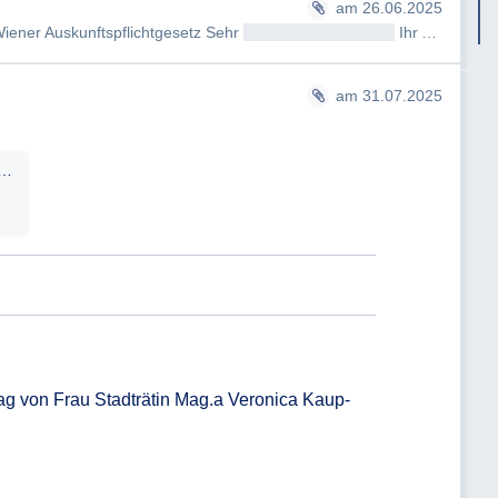
am 26.06.2025
ener Auskunftspflichtgesetz Sehr
geehrtAntragsteller/in
Ihr Anliegen ist i…
am 31.07.2025
rennachdemwienerauskunftspflichtgesetz_geschwaerzt.pdf
rag von Frau Stadträtin Mag.a Veronica Kaup-