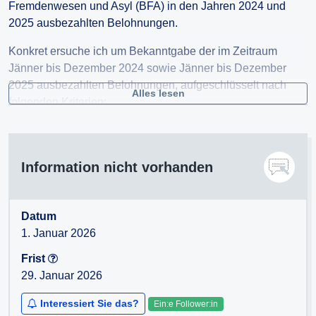
Fremdenwesen und Asyl (BFA) in den Jahren 2024 und
2025 ausbezahlten Belohnungen.
Konkret ersuche ich um Bekanntgabe der im Zeitraum
Jänner bis Dezember 2024 sowie Jänner bis Dezember
2025 ausbezahlten Belohnungen, aufgeschlüsselt nach
Alles lesen
folgenden Kriterien:
Organisationseinheit, insbesondere:
-Stabstelle
Information nicht vorhanden
-Direktion
-Zentralkanzlei
-Abteilungen
Datum
-Erstaufnahmestellen
1. Januar 2026
-Regionaldirektionen
Frist
-nach Monaten (je Kalenderjahr)
29. Januar 2026
-Gesamtbetrag der ausbezahlten Belohnungen (in Euro)
-Anzahl der Personen, an die Belohnungen ausbezahlt
Interessiert Sie das?
Ein:e Follower:in
wurden