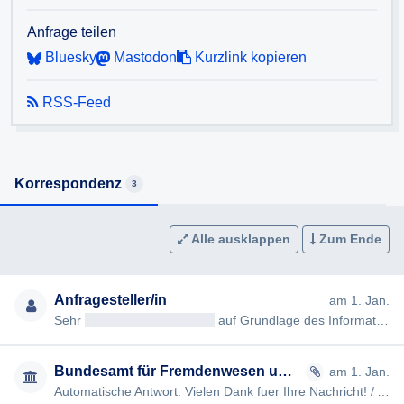
Ich danke Ihnen im Voraus für die Bearbeitung meiner
Anfrage teilen
Anfrage und ersuche um fristgerechte Beantwortung im
Bluesky
Mastodon
Kurzlink kopieren
Sinne des § 8 IFG.
RSS-Feed
Mit freundlichen Grüßen
Korrespondenz
3
Alle ausklappen
Zum Ende
Anfragesteller/in
am 1. Jan.
Sehr
geehrteAntragsteller/in
auf Grundlage des Informationsfreiheitsgesetzes (IFG) ersuche ich um Auskunft über d…
Bundesamt für Fremdenwesen und Asyl
am 1. Jan.
Automatische Antwort: Vielen Dank fuer Ihre Nachricht! / Auto Reply: Thank you for your message! Guten Tag! / Dear…